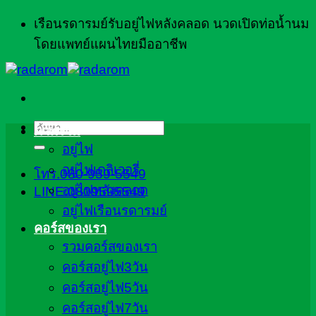
ข้าม
เรือนรดารมย์รับอยู่ไฟหลังคลอด นวดเปิดท่อน้ำนม
ไป
โดยแพทย์แผนไทยมืออาชีพ
ยัง
เนื้อหา
ค้นหา:
ภาพรวม
อยู่ไฟ
อยู่ไฟเดลิเวอรี่
โทร.080-959-5549
อยู่ไฟหลังคลอด
LINE:0809595549
อยู่ไฟเรือนรดารมย์
คอร์สของเรา
รวมคอร์สของเรา
คอร์สอยู่ไฟ3วัน
คอร์สอยู่ไฟ5วัน
คอร์สอยู่ไฟ7วัน