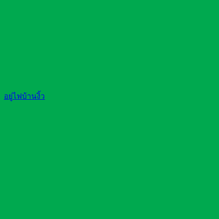
อยู่ไฟบ้านงิ้ว