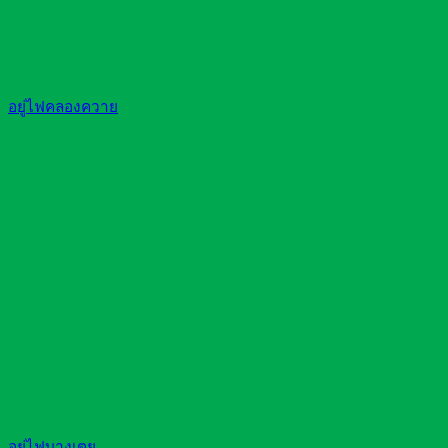
อยู่ไฟคลองควาย
อยู่ไฟบางเตย