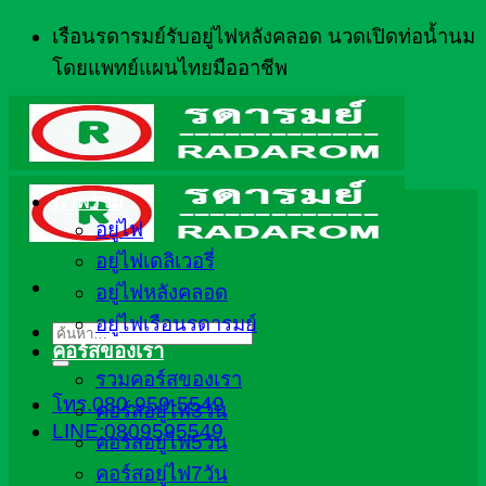
ข้าม
เรือนรดารมย์รับอยู่ไฟหลังคลอด นวดเปิดท่อน้ำนม
ไป
โดยแพทย์แผนไทยมืออาชีพ
ยัง
เนื้อหา
ภาพรวม
อยู่ไฟ
อยู่ไฟเดลิเวอรี่
อยู่ไฟหลังคลอด
อยู่ไฟเรือนรดารมย์
ค้นหา:
คอร์สของเรา
รวมคอร์สของเรา
โทร.080-959-5549
คอร์สอยู่ไฟ3วัน
LINE:0809595549
คอร์สอยู่ไฟ5วัน
คอร์สอยู่ไฟ7วัน