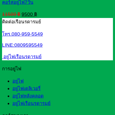
คอร์สอยู่ไฟ7วัน
Original
Current
11500
฿
9500
฿
price
price
ติดต่อเรือนรดารมย์
was:
is:
11500 ฿.
9500 ฿.
โทร.080-959-5549
LINE:0809595549
อยู่ไฟเรือนรดารมย์
การอยู่ไฟ
อยู่ไฟ
อยู่ไฟเดลิเวอรี่
อยู่ไฟหลังคลอด
อยู่ไฟเรือนรดารมย์