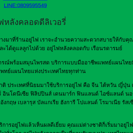
LINE:0809595549
ไฟหลังคลอดดีลิเวอรี่
ดินทางมาที่ร้านอยู่ไฟ เราจะอำนวยความสะดวกสบายให้กับคุ
ด และได้ดูแลลูกไปด้วย อยู่ไฟหลังคลอดกับ เรือนรดารมย์
มอุปกรณ์พร้อมสมุนไพรสด บริการแบบมืออาชีพแพทย์แผนไท
พทย์แผนไทยแห่งประเทศไทยทุกท่าน
ิ ประเทศที่นิยมมาใช้บริการอยู่ไฟ คือ จีน ไต้หวัน ญี่ปุ่น
์ อินโดนีเซีย ฟิลิปปินส์ เดนมาร์ก ฟินแลนด์ ไอซ์แลนด์ นอร
อังกฤษ เบลารุส บัลแกเรีย ฮังการี โปแลนด์ โรมาเนีย รัสเซ
รอยู่ไฟแล้วเห็นผลดีเยี่ยม คุณแม่ต่างชาติก็เริ่มมาอยู่