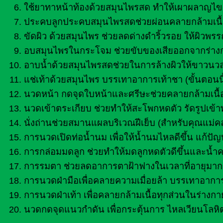
ใช้ยาทาหน้าท้องด้วยสมุนไพรสด ทำให้เผาผลาญไขม
ประคบลูกประคบสมุนไพรสดช่วยผ่อนคลายกล้ามเนื
ขัดผิว ด้วยสมุนไพร ช่วยลดด่างดำริ้วรอย ให้ผิวพ
อบสมุนไพรในกระโจม ช่วยขับของเสียออกจากร่างกา
อาบน้ำด้วยสมุนไพรสดช่วยในการล้างผิวให้ขาวนวล
แช่เท้าด้วยสมุนไพร บรรเทาอาการเท้าชา (ขั้นตอนนี
นวดหน้า กดจุดใบหน้าและศรีษะช่วยคลายกล้ามเนื้
นวดเข้าตระเกียบ ช่วยทำให้สะโพกหดตัว รัดรูปเข้าท
นั่งถ่านช่วยสมานแผลบริเวณฝีเย็บ (สำหรับคุณแม่ค
การนวดเปิดท่อน้ำนม เพื่อให้น้ำนมไหลดีขึ้น แก้ปัญ
การกล่อมมดลูก ช่วยทำให้มดลูกหดตัวดีขึ้นและน้ำ
การรมตา ช่วยลดอาการตาฝ้าฟางในเวลาที่อายุมากข
การนวดฝ่ามือเพื่อคลายความเมื่อยล้า บรรเทาอาก
การนวดฝ่าเท้า เพื่อคลายกล้ามเนื้อทุกส่วนในร่า
นวดกดจุดแนวกำดัน เพื่อกระตุ้นการ ไหลเวียนโลหิ