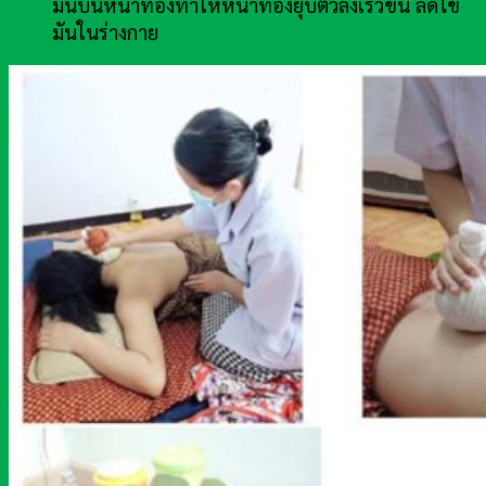
มันบนหน้าท้องทำให้หน้าท้องยุบตัวลงเร็วขึ้น ลดไข
มันในร่างกาย