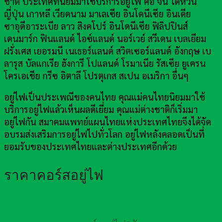
ชาติ ประเทศที่นิยมมาใช้บริการอยู่ไฟ คือ จีน ไต้หวัน
ญี่ปุ่น เกาหลี เวียดนาม มาเลเซีย อินโดนีเซีย อินเดีย
ซาอุดีอาระเบีย ลาว สิงคโปร์ อินโดนีเซีย ฟิลิปปินส์
เดนมาร์ก ฟินแลนด์ ไอซ์แลนด์ นอร์เวย์ สวีเดน เบลเยียม
ฝรั่งเศส เยอรมนี เนเธอร์แลนด์ สวิตเซอร์แลนด์ อังกฤษ เบ
ลารุส บัลแกเรีย ฮังการี โปแลนด์ โรมาเนีย รัสเซีย ยูเครน
โครเอเชีย กรีซ อิตาลี โปรตุเกส สเปน อเมริกา อื่นๆ
อยู่ไฟเป็นประเพณีของคนไทย คุณแม่คนไทยนิยมมาใช้
บริการอยู่ไฟแล้วเห็นผลดีเยี่ยม คุณแม่ต่างชาติก็เริ่มมา
อยู่ไฟกัน สมาคมแพทย์แผนไทยแห่งประเทศไทยจึงได้จัด
อบรมส่งเสริมการอยู่ไฟไปทั่วโลก อยู่ไฟหลังคลอดเป็นที่
ยอมรับของประเทศไทยและต่างประเทศอีกด้วย
ราคาคอร์สอยู่ไฟ