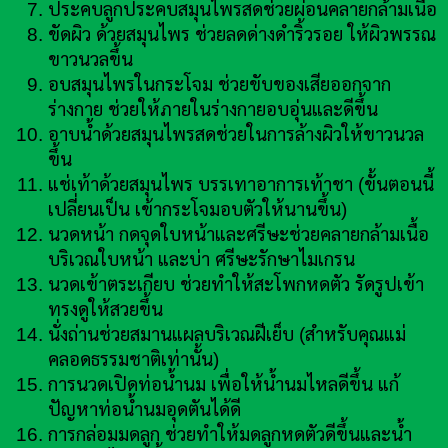
ประคบลูกประคบสมุนไพรสดช่วยผ่อนคลายกล้ามเนื้อ
ขัดผิว ด้วยสมุนไพร ช่วยลดด่างดำริ้วรอย ให้ผิวพรรณ
ขาวนวลขึ้น
อบสมุนไพรในกระโจม ช่วยขับของเสียออกจาก
ร่างกาย ช่วยให้ภายในร่างกายอบอุ่นและดีขึ้น
อาบน้ำด้วยสมุนไพรสดช่วยในการล้างผิวให้ขาวนวล
ขึ้น
แช่เท้าด้วยสมุนไพร บรรเทาอาการเท้าชา (ขั้นตอนนี้
เปลี่ยนเป็น เข้ากระโจมอบตัวให้นานขึ้น)
นวดหน้า กดจุดใบหน้าและศรีษะช่วยคลายกล้ามเนื้อ
บริเวณใบหน้า และบ่า ศรีษะรักษาไมเกรน
นวดเข้าตระเกียบ ช่วยทำให้สะโพกหดตัว รัดรูปเข้า
ทรงดูให้สวยขึ้น
นั่งถ่านช่วยสมานแผลบริเวณฝีเย็บ (สำหรับคุณแม่
คลอดธรรมชาติเท่านั้น)
การนวดเปิดท่อน้ำนม เพื่อให้น้ำนมไหลดีขึ้น แก้
ปัญหาท่อน้ำนมอุดตันได้ดี
การกล่อมมดลูก ช่วยทำให้มดลูกหดตัวดีขึ้นและน้ำ