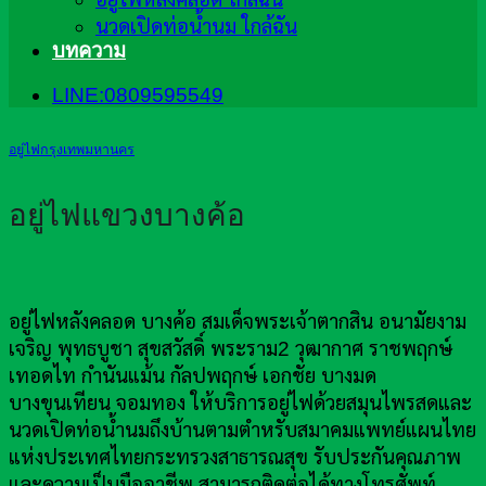
นวดเปิดท่อน้ำนม ใกล้ฉัน
บทความ
LINE:0809595549
อยู่ไฟกรุงเทพมหานคร
อยู่ไฟแขวงบางค้อ
อยู่ไฟหลังคลอด บางค้อ สมเด็จพระเจ้าตากสิน อนามัยงาม
เจริญ พุทธบูชา สุขสวัสดิ์ พระราม2 วุฒากาศ ราชพฤกษ์
เทอดไท กำนันแม้น กัลปพฤกษ์ เอกชัย บางมด
บางขุนเทียน จอมทอง ให้บริการอยู่ไฟด้วยสมุนไพรสดและ
นวดเปิดท่อน้ำนมถึงบ้านตามตำหรับสมาคมแพทย์แผนไทย
แห่งประเทศไทยกระทรวงสาธารณสุข รับประกันคุณภาพ
และความเป็นมืออาชีพ สามารถติดต่อได้ทางโทรศัพท์