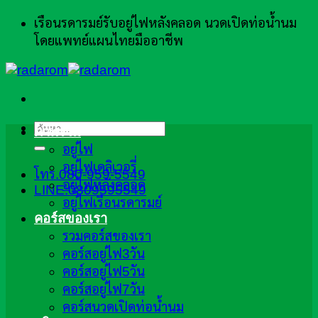
ข้าม
เรือนรดารมย์รับอยู่ไฟหลังคลอด นวดเปิดท่อน้ำนม
ไป
โดยแพทย์แผนไทยมืออาชีพ
ยัง
เนื้อหา
ค้นหา:
ภาพรวม
อยู่ไฟ
อยู่ไฟเดลิเวอรี่
โทร.080-959-5549
อยู่ไฟหลังคลอด
LINE:0809595549
อยู่ไฟเรือนรดารมย์
คอร์สของเรา
รวมคอร์สของเรา
คอร์สอยู่ไฟ3วัน
คอร์สอยู่ไฟ5วัน
คอร์สอยู่ไฟ7วัน
คอร์สนวดเปิดท่อน้ำนม