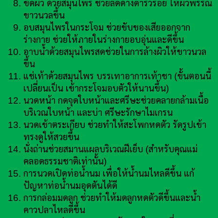
ขัดผิว ด้วยสมุนไพร ช่วยลดด่างดำริ้วรอย ให้ผิวพรรณ
ขาวนวลขึ้น
อบสมุนไพรในกระโจม ช่วยขับของเสียออกจาก
ร่างกาย ช่วยให้ภายในร่างกายอบอุ่นและดีขึ้น
อาบน้ำด้วยสมุนไพรสดช่วยในการล้างผิวให้ขาวนวล
ขึ้น
แช่เท้าด้วยสมุนไพร บรรเทาอาการเท้าชา (ขั้นตอนนี้
เปลี่ยนเป็น เข้ากระโจมอบตัวให้นานขึ้น)
นวดหน้า กดจุดใบหน้าและศรีษะช่วยคลายกล้ามเนื้อ
บริเวณใบหน้า และบ่า ศรีษะรักษาไมเกรน
นวดเข้าตระเกียบ ช่วยทำให้สะโพกหดตัว รัดรูปเข้า
ทรงดูให้สวยขึ้น
นั่งถ่านช่วยสมานแผลบริเวณฝีเย็บ (สำหรับคุณแม่
คลอดธรรมชาติเท่านั้น)
การนวดเปิดท่อน้ำนม เพื่อให้น้ำนมไหลดีขึ้น แก้
ปัญหาท่อน้ำนมอุดตันได้ดี
การกล่อมมดลูก ช่วยทำให้มดลูกหดตัวดีขึ้นและน้ำ
คาวปลาไหลดีขึ้น