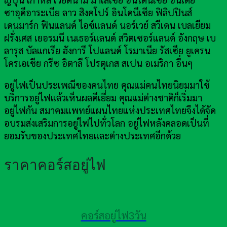
ญี่ปุ่น เกาหลี เวียดนาม มาเลเซีย อินโดนีเซีย อินเดีย
ซาอุดีอาระเบีย ลาว สิงคโปร์ อินโดนีเซีย ฟิลิปปินส์
เดนมาร์ก ฟินแลนด์ ไอซ์แลนด์ นอร์เวย์ สวีเดน เบลเยียม
ฝรั่งเศส เยอรมนี เนเธอร์แลนด์ สวิตเซอร์แลนด์ อังกฤษ เบ
ลารุส บัลแกเรีย ฮังการี โปแลนด์ โรมาเนีย รัสเซีย ยูเครน
โครเอเชีย กรีซ อิตาลี โปรตุเกส สเปน อเมริกา อื่นๆ
อยู่ไฟเป็นประเพณีของคนไทย คุณแม่คนไทยนิยมมาใช้
บริการอยู่ไฟแล้วเห็นผลดีเยี่ยม คุณแม่ต่างชาติก็เริ่มมา
อยู่ไฟกัน สมาคมแพทย์แผนไทยแห่งประเทศไทยจึงได้จัด
อบรมส่งเสริมการอยู่ไฟไปทั่วโลก อยู่ไฟหลังคลอดเป็นที่
ยอมรับของประเทศไทยและต่างประเทศอีกด้วย
ราคาคอร์สอยู่ไฟ
คอร์สอยู่ไฟ3วัน