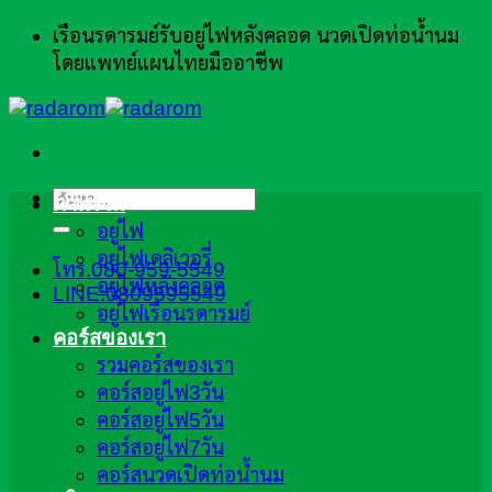
ข้าม
เรือนรดารมย์รับอยู่ไฟหลังคลอด นวดเปิดท่อน้ำนม
ไป
โดยแพทย์แผนไทยมืออาชีพ
ยัง
เนื้อหา
ค้นหา:
ภาพรวม
อยู่ไฟ
อยู่ไฟเดลิเวอรี่
โทร.080-959-5549
อยู่ไฟหลังคลอด
LINE:0809595549
อยู่ไฟเรือนรดารมย์
คอร์สของเรา
รวมคอร์สของเรา
คอร์สอยู่ไฟ3วัน
คอร์สอยู่ไฟ5วัน
คอร์สอยู่ไฟ7วัน
คอร์สนวดเปิดท่อน้ำนม