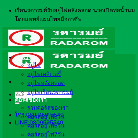
ข้าม
เรือนรดารมย์รับอยู่ไฟหลังคลอด นวดเปิดท่อน้ำนม
ไป
โดยแพทย์แผนไทยมืออาชีพ
ยัง
เนื้อหา
ภาพรวม
อยู่ไฟ
อยู่ไฟเดลิเวอรี่
อยู่ไฟหลังคลอด
อยู่ไฟเรือนรดารมย์
ค้นหา:
คอร์สของเรา
รวมคอร์สของเรา
โทร.080-959-5549
คอร์สอยู่ไฟ3วัน
LINE:0809595549
คอร์สอยู่ไฟ5วัน
คอร์สอยู่ไฟ7วัน