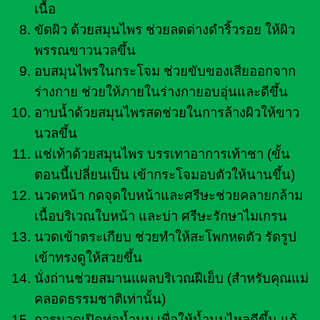
เนื้อ
ขัดผิว ด้วยสมุนไพร ช่วยลดด่างดำริ้วรอย ให้ผิว
พรรณขาวนวลขึ้น
อบสมุนไพรในกระโจม ช่วยขับของเสียออกจาก
ร่างกาย ช่วยให้ภายในร่างกายอบอุ่นและดีขึ้น
อาบน้ำด้วยสมุนไพรสดช่วยในการล้างผิวให้ขาว
นวลขึ้น
แช่เท้าด้วยสมุนไพร บรรเทาอาการเท้าชา (ขั้น
ตอนนี้เปลี่ยนเป็น เข้ากระโจมอบตัวให้นานขึ้น)
นวดหน้า กดจุดใบหน้าและศรีษะช่วยคลายกล้าม
เนื้อบริเวณใบหน้า และบ่า ศรีษะรักษาไมเกรน
นวดเข้าตระเกียบ ช่วยทำให้สะโพกหดตัว รัดรูป
เข้าทรงดูให้สวยขึ้น
นั่งถ่านช่วยสมานแผลบริเวณฝีเย็บ (สำหรับคุณแม่
คลอดธรรมชาติเท่านั้น)
การนวดเปิดท่อน้ำนม เพื่อให้น้ำนมไหลดีขึ้น แก้