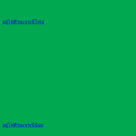
อยู่ไฟศีรษะจรเข้ใหญ่
อยู่ไฟศีรษะจรเข้น้อย