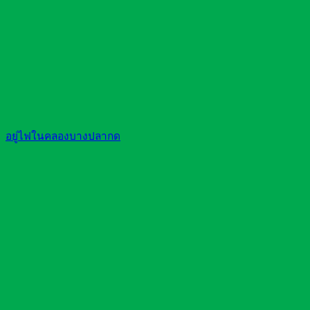
อยู่ไฟในคลองบางปลากด