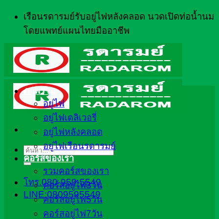
ข้าม
เรือนรดารมย์รับอยู่ไฟหลังคลอด นวดเปิดท่อน้ำนม
ไป
โดยแพทย์แผนไทยมืออาชีพ
ยัง
เนื้อหา
ภาพรวม
อยู่ไฟ
อยู่ไฟเดลิเวอรี่
อยู่ไฟหลังคลอด
อยู่ไฟเรือนรดารมย์
ค้นหา:
คอร์สของเรา
รวมคอร์สของเรา
โทร.080-959-5549
คอร์สอยู่ไฟ3วัน
LINE:0809595549
คอร์สอยู่ไฟ5วัน
คอร์สอยู่ไฟ7วัน