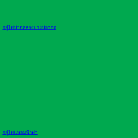
อยู่ไฟปากคลองบางปลากด
อยู่ไฟแหลมฟ้าผ่า