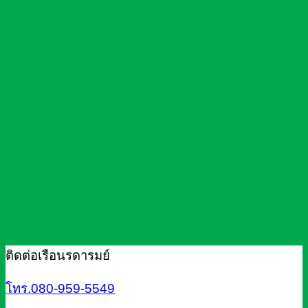
ติดต่อเรือนรดารมย์
โทร.080-959-5549