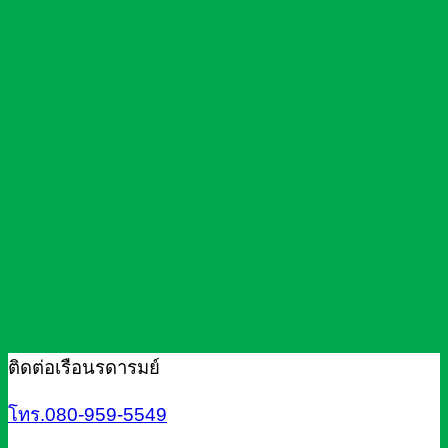
ติดต่อเรือนรดารมย์
โทร.080-959-5549