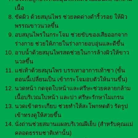
เนื้อ
ขัดผิว ด้วยสมุนไพร ช่วยลดด่างดำริ้วรอย ให้ผิว
พรรณขาวนวลขึ้น
อบสมุนไพรในกระโจม ช่วยขับของเสียออกจาก
ร่างกาย ช่วยให้ภายในร่างกายอบอุ่นและดีขึ้น
อาบน้ำด้วยสมุนไพรสดช่วยในการล้างผิวให้ขาว
นวลขึ้น
แช่เท้าด้วยสมุนไพร บรรเทาอาการเท้าชา (ขั้น
ตอนนี้เปลี่ยนเป็น เข้ากระโจมอบตัวให้นานขึ้น)
นวดหน้า กดจุดใบหน้าและศรีษะช่วยคลายกล้าม
เนื้อบริเวณใบหน้า และบ่า ศรีษะรักษาไมเกรน
นวดเข้าตระเกียบ ช่วยทำให้สะโพกหดตัว รัดรูป
เข้าทรงดูให้สวยขึ้น
นั่งถ่านช่วยสมานแผลบริเวณฝีเย็บ (สำหรับคุณแม่
คลอดธรรมชาติเท่านั้น)