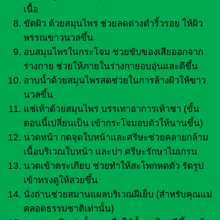
เนื้อ
ขัดผิว ด้วยสมุนไพร ช่วยลดด่างดำริ้วรอย ให้ผิว
พรรณขาวนวลขึ้น
อบสมุนไพรในกระโจม ช่วยขับของเสียออกจาก
ร่างกาย ช่วยให้ภายในร่างกายอบอุ่นและดีขึ้น
อาบน้ำด้วยสมุนไพรสดช่วยในการล้างผิวให้ขาว
นวลขึ้น
แช่เท้าด้วยสมุนไพร บรรเทาอาการเท้าชา (ขั้น
ตอนนี้เปลี่ยนเป็น เข้ากระโจมอบตัวให้นานขึ้น)
นวดหน้า กดจุดใบหน้าและศรีษะช่วยคลายกล้าม
เนื้อบริเวณใบหน้า และบ่า ศรีษะรักษาไมเกรน
นวดเข้าตระเกียบ ช่วยทำให้สะโพกหดตัว รัดรูป
เข้าทรงดูให้สวยขึ้น
นั่งถ่านช่วยสมานแผลบริเวณฝีเย็บ (สำหรับคุณแม่
คลอดธรรมชาติเท่านั้น)