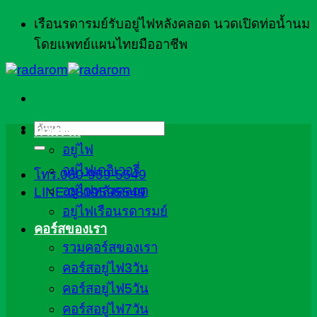
ข้าม
เรือนรดารมย์รับอยู่ไฟหลังคลอด นวดเปิดท่อน้ำนม
ไป
โดยแพทย์แผนไทยมืออาชีพ
ยัง
เนื้อหา
ค้นหา:
ภาพรวม
อยู่ไฟ
อยู่ไฟเดลิเวอรี่
โทร.080-959-5549
อยู่ไฟหลังคลอด
LINE:0809595549
อยู่ไฟเรือนรดารมย์
คอร์สของเรา
รวมคอร์สของเรา
คอร์สอยู่ไฟ3วัน
คอร์สอยู่ไฟ5วัน
คอร์สอยู่ไฟ7วัน