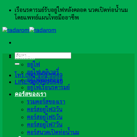
ข้าม
เรือนรดารมย์รับอยู่ไฟหลังคลอด นวดเปิดท่อน้ำนม
ไป
โดยแพทย์แผนไทยมืออาชีพ
ยัง
เนื้อหา
ค้นหา:
ภาพรวม
อยู่ไฟ
อยู่ไฟเดลิเวอรี่
โทร.080-959-5549
อยู่ไฟหลังคลอด
LINE:0809595549
อยู่ไฟเรือนรดารมย์
คอร์สของเรา
รวมคอร์สของเรา
คอร์สอยู่ไฟ3วัน
คอร์สอยู่ไฟ5วัน
คอร์สอยู่ไฟ7วัน
คอร์สนวดเปิดท่อน้ำนม