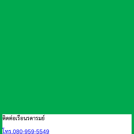
ติดต่อเรือนรดารมย์
โทร.080-959-5549