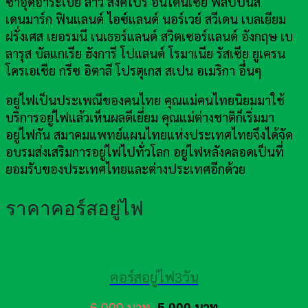
ซาอุดีอาระเบีย ลาว สิงคโปร์ อินโดนีเซีย ฟิลิปปินส์
เดนมาร์ก ฟินแลนด์ ไอซ์แลนด์ นอร์เวย์ สวีเดน เบลเยียม
ฝรั่งเศส เยอรมนี เนเธอร์แลนด์ สวิตเซอร์แลนด์ อังกฤษ เบ
ลารุส บัลแกเรีย ฮังการี โปแลนด์ โรมาเนีย รัสเซีย ยูเครน
โครเอเชีย กรีซ อิตาลี โปรตุเกส สเปน อเมริกา อื่นๆ
อยู่ไฟเป็นประเพณีของคนไทย คุณแม่คนไทยนิยมมาใช้
บริการอยู่ไฟแล้วเห็นผลดีเยี่ยม คุณแม่ต่างชาติก็เริ่มมา
อยู่ไฟกัน สมาคมแพทย์แผนไทยแห่งประเทศไทยจึงได้จัด
อบรมส่งเสริมการอยู่ไฟไปทั่วโลก อยู่ไฟหลังคลอดเป็นที่
ยอมรับของประเทศไทยและต่างประเทศอีกด้วย
ราคาคอร์สอยู่ไฟ
คอร์สอยู่ไฟ3วัน
6,000 บาท
5,000 บาท