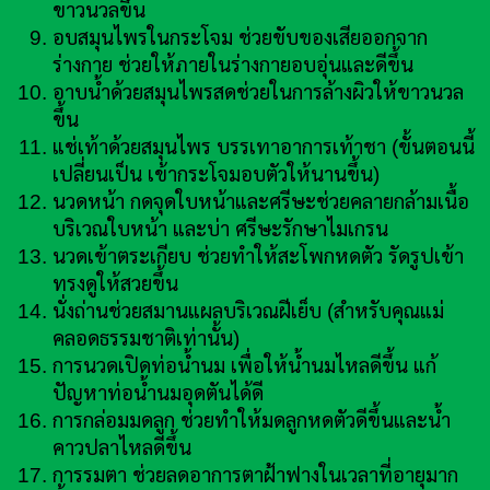
ขาวนวลขึ้น
อบสมุนไพรในกระโจม ช่วยขับของเสียออกจาก
ร่างกาย ช่วยให้ภายในร่างกายอบอุ่นและดีขึ้น
อาบน้ำด้วยสมุนไพรสดช่วยในการล้างผิวให้ขาวนวล
ขึ้น
แช่เท้าด้วยสมุนไพร บรรเทาอาการเท้าชา (ขั้นตอนนี้
เปลี่ยนเป็น เข้ากระโจมอบตัวให้นานขึ้น)
นวดหน้า กดจุดใบหน้าและศรีษะช่วยคลายกล้ามเนื้อ
บริเวณใบหน้า และบ่า ศรีษะรักษาไมเกรน
นวดเข้าตระเกียบ ช่วยทำให้สะโพกหดตัว รัดรูปเข้า
ทรงดูให้สวยขึ้น
นั่งถ่านช่วยสมานแผลบริเวณฝีเย็บ (สำหรับคุณแม่
คลอดธรรมชาติเท่านั้น)
การนวดเปิดท่อน้ำนม เพื่อให้น้ำนมไหลดีขึ้น แก้
ปัญหาท่อน้ำนมอุดตันได้ดี
การกล่อมมดลูก ช่วยทำให้มดลูกหดตัวดีขึ้นและน้ำ
คาวปลาไหลดีขึ้น
การรมตา ช่วยลดอาการตาฝ้าฟางในเวลาที่อายุมาก