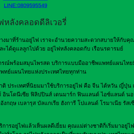
LINE:0809595549
ไฟหลังคลอดดีลิเวอรี่
ดินทางมาที่ร้านอยู่ไฟ เราจะอำนวยความสะดวกสบายให้กับคุ
ด และได้ดูแลลูกไปด้วย อยู่ไฟหลังคลอดกับ เรือนรดารมย์
มอุปกรณ์พร้อมสมุนไพรสด บริการแบบมืออาชีพแพทย์แผนไท
พทย์แผนไทยแห่งประเทศไทยทุกท่าน
ิ ประเทศที่นิยมมาใช้บริการอยู่ไฟ คือ จีน ไต้หวัน ญี่ปุ่น
์ อินโดนีเซีย ฟิลิปปินส์ เดนมาร์ก ฟินแลนด์ ไอซ์แลนด์ นอร
อังกฤษ เบลารุส บัลแกเรีย ฮังการี โปแลนด์ โรมาเนีย รัสเซ
รอยู่ไฟแล้วเห็นผลดีเยี่ยม คุณแม่ต่างชาติก็เริ่มมาอยู่