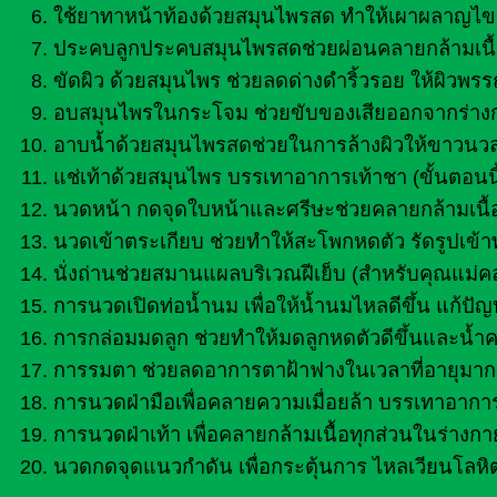
ใช้ยาทาหน้าท้องด้วยสมุนไพรสด ทำให้เผาผลาญไขม
ประคบลูกประคบสมุนไพรสดช่วยผ่อนคลายกล้ามเนื
ขัดผิว ด้วยสมุนไพร ช่วยลดด่างดำริ้วรอย ให้ผิวพ
อบสมุนไพรในกระโจม ช่วยขับของเสียออกจากร่างกา
อาบน้ำด้วยสมุนไพรสดช่วยในการล้างผิวให้ขาวนวล
แช่เท้าด้วยสมุนไพร บรรเทาอาการเท้าชา (ขั้นตอนนี
นวดหน้า กดจุดใบหน้าและศรีษะช่วยคลายกล้ามเนื้
นวดเข้าตระเกียบ ช่วยทำให้สะโพกหดตัว รัดรูปเข้าท
นั่งถ่านช่วยสมานแผลบริเวณฝีเย็บ (สำหรับคุณแม่ค
การนวดเปิดท่อน้ำนม เพื่อให้น้ำนมไหลดีขึ้น แก้ปัญ
การกล่อมมดลูก ช่วยทำให้มดลูกหดตัวดีขึ้นและน้ำ
การรมตา ช่วยลดอาการตาฝ้าฟางในเวลาที่อายุมากข
การนวดฝ่ามือเพื่อคลายความเมื่อยล้า บรรเทาอาก
การนวดฝ่าเท้า เพื่อคลายกล้ามเนื้อทุกส่วนในร่า
นวดกดจุดแนวกำดัน เพื่อกระตุ้นการ ไหลเวียนโลหิ