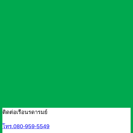
ติดต่อเรือนรดารมย์
โทร.080-959-5549