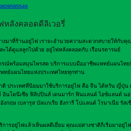
0809595549
ไฟหลังคลอดดีลิเวอรี่
ดินทางมาที่ร้านอยู่ไฟ เราจะอำนวยความสะดวกสบายให้กับคุ
ด และได้ดูแลลูกไปด้วย อยู่ไฟหลังคลอดกับ เรือนรดารมย์
มอุปกรณ์พร้อมสมุนไพรสด บริการแบบมืออาชีพแพทย์แผนไท
พทย์แผนไทยแห่งประเทศไทยทุกท่าน
ิ ประเทศที่นิยมมาใช้บริการอยู่ไฟ คือ จีน ไต้หวัน ญี่ปุ่น
์ อินโดนีเซีย ฟิลิปปินส์ เดนมาร์ก ฟินแลนด์ ไอซ์แลนด์ นอร
อังกฤษ เบลารุส บัลแกเรีย ฮังการี โปแลนด์ โรมาเนีย รัสเซ
รอยู่ไฟแล้วเห็นผลดีเยี่ยม คุณแม่ต่างชาติก็เริ่มมาอยู่