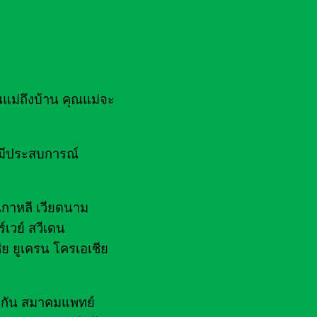
ณแม่ถึงบ้าน คุณแม่จะ
ยมีประสบการณ์
 เกาหลี เวียดนาม
์เวย์ สวีเดน
ีย ยูเครน โครเอเชีย
ไฟกัน สมาคมแพทย์