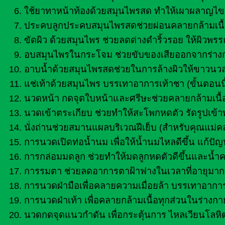
ใช้ยาทาหน้าท้องด้วยสมุนไพรสด ทำให้เผาผลาญไขม
ประคบลูกประคบสมุนไพรสดช่วยผ่อนคลายกล้ามเนื
ขัดผิว ด้วยสมุนไพร ช่วยลดด่างดำริ้วรอย ให้ผิวพ
อบสมุนไพรในกระโจม ช่วยขับของเสียออกจากร่างกา
อาบน้ำด้วยสมุนไพรสดช่วยในการล้างผิวให้ขาวนวล
แช่เท้าด้วยสมุนไพร บรรเทาอาการเท้าชา (ขั้นตอนนี
นวดหน้า กดจุดใบหน้าและศรีษะช่วยคลายกล้ามเนื้
นวดเข้าตระเกียบ ช่วยทำให้สะโพกหดตัว รัดรูปเข้าท
นั่งถ่านช่วยสมานแผลบริเวณฝีเย็บ (สำหรับคุณแม่ค
การนวดเปิดท่อน้ำนม เพื่อให้น้ำนมไหลดีขึ้น แก้ปัญ
การกล่อมมดลูก ช่วยทำให้มดลูกหดตัวดีขึ้นและน้ำ
การรมตา ช่วยลดอาการตาฝ้าฟางในเวลาที่อายุมากข
การนวดฝ่ามือเพื่อคลายความเมื่อยล้า บรรเทาอาก
การนวดฝ่าเท้า เพื่อคลายกล้ามเนื้อทุกส่วนในร่า
นวดกดจุดแนวกำดัน เพื่อกระตุ้นการ ไหลเวียนโลหิ