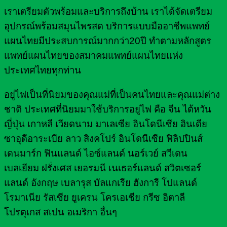
เราเตรียมตัวพร้อมและบริการถึงบ้าน เราได้จัดเตรียม
อุปกรณ์พร้อมสมุนไพรสด บริการแบบมืออาชีพแพทย์
แผนไทยมีประสบการณ์มากกว่า20ปี ทำตามหลักสูตร
แพทย์แผนไทยของสมาคมแพทย์แผนไทยแห่ง
ประเทศไทยทุกท่าน
อยู่ไฟเป็นที่นิยมของคุณแม่ที่เป็นคนไทยและคุณแม่ต่าง
ชาติ ประเทศที่นิยมมาใช้บริการอยู่ไฟ คือ จีน ไต้หวัน
ญี่ปุ่น เกาหลี เวียดนาม มาเลเซีย อินโดนีเซีย อินเดีย
ซาอุดีอาระเบีย ลาว สิงคโปร์ อินโดนีเซีย ฟิลิปปินส์
เดนมาร์ก ฟินแลนด์ ไอซ์แลนด์ นอร์เวย์ สวีเดน
เบลเยียม ฝรั่งเศส เยอรมนี เนเธอร์แลนด์ สวิตเซอร์
แลนด์ อังกฤษ เบลารุส บัลแกเรีย ฮังการี โปแลนด์
โรมาเนีย รัสเซีย ยูเครน โครเอเชีย กรีซ อิตาลี
โปรตุเกส สเปน อเมริกา อื่นๆ