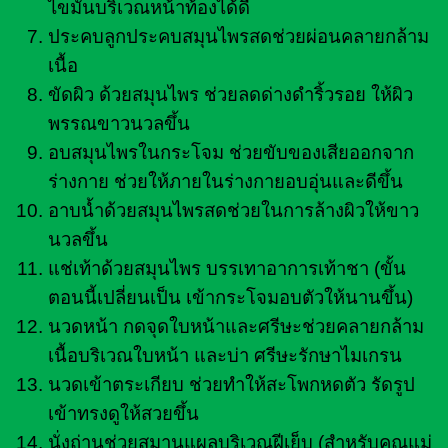
ไขมันบริเวณหน้าท้องได้ดี
ประคบลูกประคบสมุนไพรสดช่วยผ่อนคลายกล้าม
เนื้อ
ขัดผิว ด้วยสมุนไพร ช่วยลดด่างดำริ้วรอย ให้ผิว
พรรณขาวนวลขึ้น
อบสมุนไพรในกระโจม ช่วยขับของเสียออกจาก
ร่างกาย ช่วยให้ภายในร่างกายอบอุ่นและดีขึ้น
อาบน้ำด้วยสมุนไพรสดช่วยในการล้างผิวให้ขาว
นวลขึ้น
แช่เท้าด้วยสมุนไพร บรรเทาอาการเท้าชา (ขั้น
ตอนนี้เปลี่ยนเป็น เข้ากระโจมอบตัวให้นานขึ้น)
นวดหน้า กดจุดใบหน้าและศรีษะช่วยคลายกล้าม
เนื้อบริเวณใบหน้า และบ่า ศรีษะรักษาไมเกรน
นวดเข้าตระเกียบ ช่วยทำให้สะโพกหดตัว รัดรูป
เข้าทรงดูให้สวยขึ้น
นั่งถ่านช่วยสมานแผลบริเวณฝีเย็บ (สำหรับคุณแม่