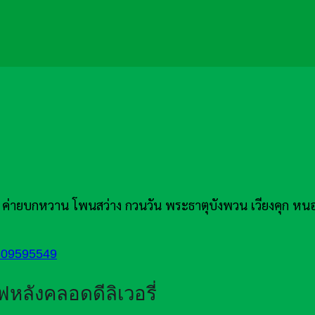
ีชัย ค่ายบกหวาน โพนสว่าง กวนวัน พระธาตุบังพวน เวียงคุก หน
809595549
ไฟหลังคลอดดีลิเวอรี่