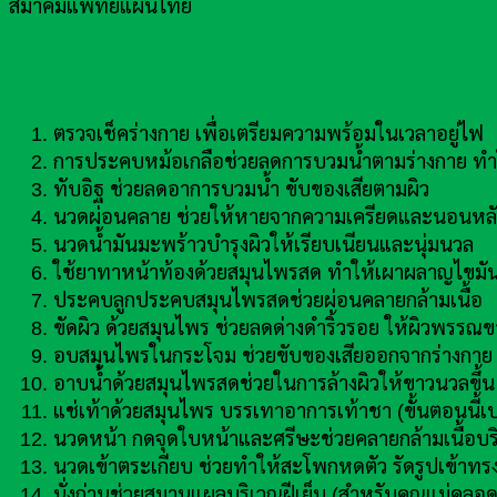
สมาคมแพทย์แผนไทย
ตรวจเช็คร่างกาย เพื่อเตรียมความพร้อมในเวลาอยู่ไฟ
การประคบหม้อเกลือช่วยลดการบวมน้ำตามร่างกาย ทำใ
ทับอิฐ ช่วยลดอาการบวมน้ำ ขับของเสียตามผิว
นวดผ่อนคลาย ช่วยให้หายจากความเครียดและนอนหลั
นวดน้ำมันมะพร้าวบำรุงผิวให้เรียบเนียนและนุ่มนวล
ใช้ยาทาหน้าท้องด้วยสมุนไพรสด ทำให้เผาผลาญไขมันบ
ประคบลูกประคบสมุนไพรสดช่วยผ่อนคลายกล้ามเนื้อ
ขัดผิว ด้วยสมุนไพร ช่วยลดด่างดำริ้วรอย ให้ผิวพรรณข
อบสมุนไพรในกระโจม ช่วยขับของเสียออกจากร่างกาย ช
อาบน้ำด้วยสมุนไพรสดช่วยในการล้างผิวให้ขาวนวลขึ้น
แช่เท้าด้วยสมุนไพร บรรเทาอาการเท้าชา (ขั้นตอนนี้เป
นวดหน้า กดจุดใบหน้าและศรีษะช่วยคลายกล้ามเนื้อบร
นวดเข้าตระเกียบ ช่วยทำให้สะโพกหดตัว รัดรูปเข้าทรงด
นั่งถ่านช่วยสมานแผลบริเวณฝีเย็บ (สำหรับคุณแม่คลอด