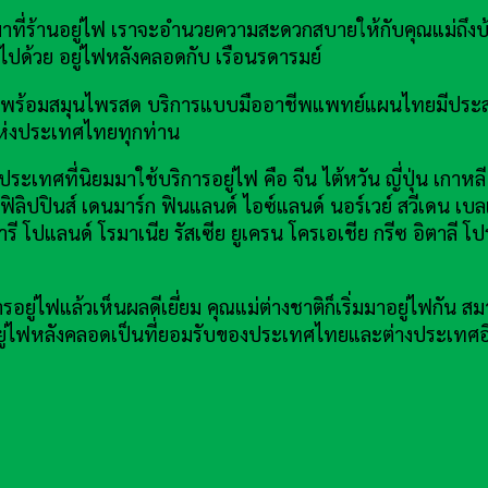
างมาที่ร้านอยู่ไฟ เราจะอำนวยความสะดวกสบายให้กับคุณแม่ถึงบ
ลูกไปด้วย อยู่ไฟหลังคลอดกับ เรือนรดารมย์
ปกรณ์พร้อมสมุนไพรสด บริการแบบมืออาชีพแพทย์แผนไทยมีประ
่งประเทศไทยทุกท่าน
ระเทศที่นิยมมาใช้บริการอยู่ไฟ คือ จีน ไต้หวัน ญี่ปุ่น เกาหล
ย ฟิลิปปินส์ เดนมาร์ก ฟินแลนด์ ไอซ์แลนด์ นอร์เวย์ สวีเดน เบล
ารี โปแลนด์ โรมาเนีย รัสเซีย ยูเครน โครเอเชีย กรีซ อิตาลี โ
ยู่ไฟแล้วเห็นผลดีเยี่ยม คุณแม่ต่างชาติก็เริ่มมาอยู่ไฟกั
 อยู่ไฟหลังคลอดเป็นที่ยอมรับของประเทศไทยและต่างประเทศอ