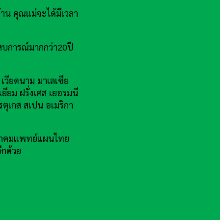
้าน คุณแม่จะได้มีเวลา
สบการณ์มากกว่า20ปี
ี เวียดนาม มาเลเซีย
เยียม ฝรั่งเศส เยอรมนี
ปรตุเกส สเปน อเมริกา
น สมาคมแพทย์แผนไทย
ีกด้วย