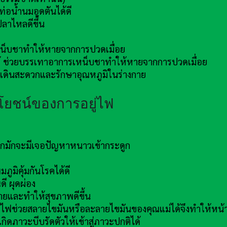
่อน้ำนมอุดตันได้ดี
ลาไหลดีขึ้น
เหน็บชาทำให้หายจากการปวดเมื่อย
ยได้ ช่วยบรรเทาอาการเหน็บชาทำให้หายจากการปวดเมื่อย
้เดินสะดวกและรักษาอุณหภูมิในร่างกาย
โยชน์ของการอยู่ไฟ
มากมักจะมีเจอปัญหาหนาวเข้ากระดูก
ูมิคุ้มกันโรคได้ดี
ี ผุดผ่อง
กายและทำให้สุขภาพดีขึ้น
่ไฟช่วยสลายไขมันหรือละลายไขมันของคุณแม่ได้จึงทำให้หน้า
กิดภาวะบีบรัดตัวให้เข้าสู่ภาวะปกติได้