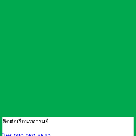
ติดต่อเรือนรดารมย์
โทร.080-959-5549