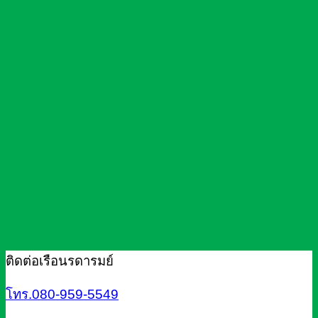
ติดต่อเรือนรดารมย์
โทร.080-959-5549