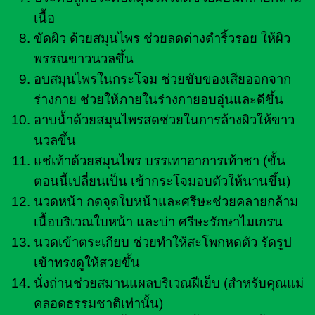
เนื้อ
ขัดผิว ด้วยสมุนไพร ช่วยลดด่างดำริ้วรอย ให้ผิว
พรรณขาวนวลขึ้น
อบสมุนไพรในกระโจม ช่วยขับของเสียออกจาก
ร่างกาย ช่วยให้ภายในร่างกายอบอุ่นและดีขึ้น
อาบน้ำด้วยสมุนไพรสดช่วยในการล้างผิวให้ขาว
นวลขึ้น
แช่เท้าด้วยสมุนไพร บรรเทาอาการเท้าชา (ขั้น
ตอนนี้เปลี่ยนเป็น เข้ากระโจมอบตัวให้นานขึ้น)
นวดหน้า กดจุดใบหน้าและศรีษะช่วยคลายกล้าม
เนื้อบริเวณใบหน้า และบ่า ศรีษะรักษาไมเกรน
นวดเข้าตระเกียบ ช่วยทำให้สะโพกหดตัว รัดรูป
เข้าทรงดูให้สวยขึ้น
นั่งถ่านช่วยสมานแผลบริเวณฝีเย็บ (สำหรับคุณแม่
คลอดธรรมชาติเท่านั้น)