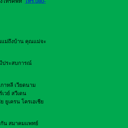
างโทรศัพท์
โทร.080-
ณแม่ถึงบ้าน คุณแม่จะ
ยมีประสบการณ์
 เกาหลี เวียดนาม
์เวย์ สวีเดน
ีย ยูเครน โครเอเชีย
ไฟกัน สมาคมแพทย์