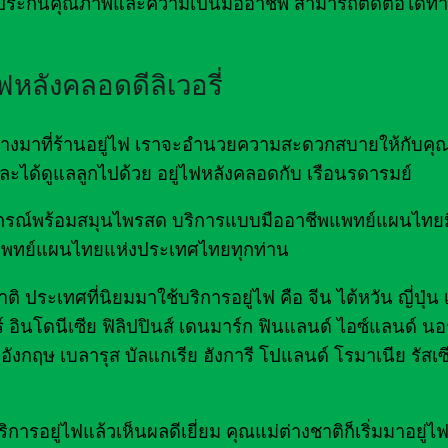
ะกันคุณภาพและความเป็นมืออาชีพ สามารถติดต่อได้ท
ไฟหลังคลอดดีลิเวอรี่
ดินทางมาที่ร้านอยู่ไฟ เราจะอำนวยความสะดวกสบายให้กับคุ
ด และได้ดูแลลูกไปด้วย อยู่ไฟหลังคลอดกับ เรือนรดารมย์
มอุปกรณ์พร้อมสมุนไพรสด บริการแบบมืออาชีพแพทย์แผนไท
พทย์แผนไทยแห่งประเทศไทยทุกท่าน
ิ ประเทศที่นิยมมาใช้บริการอยู่ไฟ คือ จีน ไต้หวัน ญี่ปุ่น
์ อินโดนีเซีย ฟิลิปปินส์ เดนมาร์ก ฟินแลนด์ ไอซ์แลนด์ นอร
อังกฤษ เบลารุส บัลแกเรีย ฮังการี โปแลนด์ โรมาเนีย รัสเซ
รอยู่ไฟแล้วเห็นผลดีเยี่ยม คุณแม่ต่างชาติก็เริ่มมาอยู่