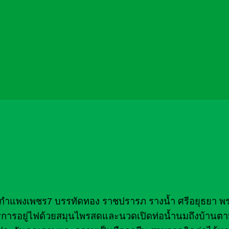
ิศ กำแพงเพชร7 บรรทัดทอง ราชปรารภ รางน้ำ ศรีอยุธยา พร
้บริการอยู่ไฟด้วยสมุนไพรสดและนวดเปิดท่อน้ำนมถึงบ้าน