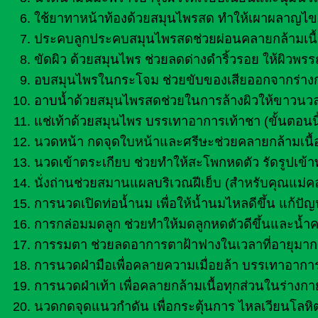
ใช้ยาทาหน้าท้องด้วยสมุนไพรสด ทำให้เผาผลาญไขม
ประคบลูกประคบสมุนไพรสดช่วยผ่อนคลายกล้ามเนื
ขัดผิว ด้วยสมุนไพร ช่วยลดด่างดำริ้วรอย ให้ผิวพ
อบสมุนไพรในกระโจม ช่วยขับของเสียออกจากร่างกา
อาบน้ำด้วยสมุนไพรสดช่วยในการล้างผิวให้ขาวนวล
แช่เท้าด้วยสมุนไพร บรรเทาอาการเท้าชา (ขั้นตอนนี
นวดหน้า กดจุดใบหน้าและศรีษะช่วยคลายกล้ามเนื้
นวดเข้าตระเกียบ ช่วยทำให้สะโพกหดตัว รัดรูปเข้าท
นั่งถ่านช่วยสมานแผลบริเวณฝีเย็บ (สำหรับคุณแม่ค
การนวดเปิดท่อน้ำนม เพื่อให้น้ำนมไหลดีขึ้น แก้ปัญ
การกล่อมมดลูก ช่วยทำให้มดลูกหดตัวดีขึ้นและน้ำ
การรมตา ช่วยลดอาการตาฝ้าฟางในเวลาที่อายุมากข
การนวดฝ่ามือเพื่อคลายความเมื่อยล้า บรรเทาอาก
การนวดฝ่าเท้า เพื่อคลายกล้ามเนื้อทุกส่วนในร่า
นวดกดจุดแนวกำดัน เพื่อกระตุ้นการ ไหลเวียนโลหิ