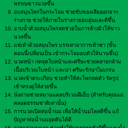
พรรณขาวนวลขึ้น
อบสมุนไพรในกระโจม ช่วยขับของเสียออกจาก
ร่างกาย ช่วยให้ภายในร่างกายอบอุ่นและดีขึ้น
อาบน้ำด้วยสมุนไพรสดช่วยในการล้างผิวให้ขาว
นวลขึ้น
แช่เท้าด้วยสมุนไพร บรรเทาอาการเท้าชา (ขั้น
ตอนนี้เปลี่ยนเป็น เข้ากระโจมอบตัวให้นานขึ้น)
นวดหน้า กดจุดใบหน้าและศรีษะช่วยคลายกล้าม
เนื้อบริเวณใบหน้า และบ่า ศรีษะรักษาไมเกรน
นวดเข้าตระเกียบ ช่วยทำให้สะโพกหดตัว รัดรูป
เข้าทรงดูให้สวยขึ้น
นั่งถ่านช่วยสมานแผลบริเวณฝีเย็บ (สำหรับคุณแม่
คลอดธรรมชาติเท่านั้น)
การนวดเปิดท่อน้ำนม เพื่อให้น้ำนมไหลดีขึ้น แก้
ปัญหาท่อน้ำนมอุดตันได้ดี
การกล่อมมดลูก ช่วยทำให้มดลูกหดตัวดีขึ้นและน้ำ