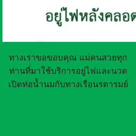
ทางเราขอขอบคุณ แม่คนสวยทุก
ท่านที่มาใช้บริการอยู่ไฟและนวด
เปิดท่อน้ำนมกับทางเรือนรดารมย์