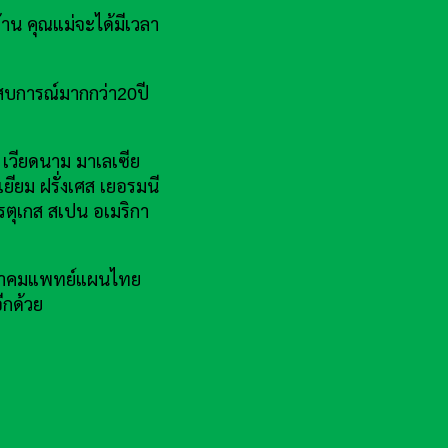
้าน คุณแม่จะได้มีเวลา
สบการณ์มากกว่า20ปี
ี เวียดนาม มาเลเซีย
เยียม ฝรั่งเศส เยอรมนี
ปรตุเกส สเปน อเมริกา
น สมาคมแพทย์แผนไทย
ีกด้วย