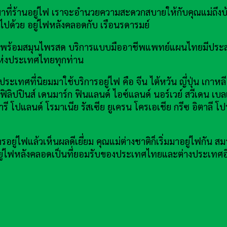
างมาที่ร้านอยู่ไฟ เราจะอำนวยความสะดวกสบายให้กับคุณแม่ถึงบ
ลูกไปด้วย อยู่ไฟหลังคลอดกับ เรือนรดารมย์
ปกรณ์พร้อมสมุนไพรสด บริการแบบมืออาชีพแพทย์แผนไทยมีประ
่งประเทศไทยทุกท่าน
ระเทศที่นิยมมาใช้บริการอยู่ไฟ คือ จีน ไต้หวัน ญี่ปุ่น เกาหล
ย ฟิลิปปินส์ เดนมาร์ก ฟินแลนด์ ไอซ์แลนด์ นอร์เวย์ สวีเดน เบล
ารี โปแลนด์ โรมาเนีย รัสเซีย ยูเครน โครเอเชีย กรีซ อิตาลี โ
ยู่ไฟแล้วเห็นผลดีเยี่ยม คุณแม่ต่างชาติก็เริ่มมาอยู่ไฟกั
 อยู่ไฟหลังคลอดเป็นที่ยอมรับของประเทศไทยและต่างประเทศอ