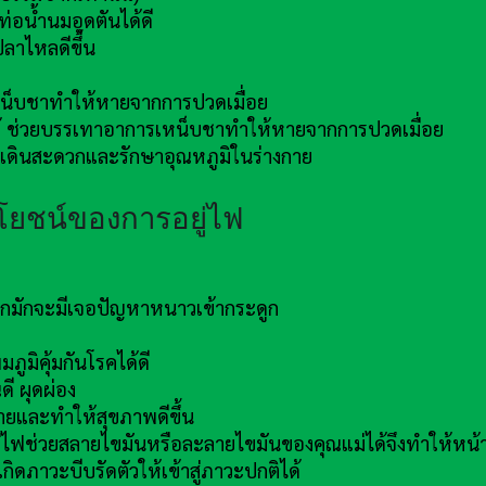
่อน้ำนมอุดตันได้ดี
ลาไหลดีขึ้น
เหน็บชาทำให้หายจากการปวดเมื่อย
ยได้ ช่วยบรรเทาอาการเหน็บชาทำให้หายจากการปวดเมื่อย
้เดินสะดวกและรักษาอุณหภูมิในร่างกาย
โยชน์ของการอยู่ไฟ
มากมักจะมีเจอปัญหาหนาวเข้ากระดูก
ูมิคุ้มกันโรคได้ดี
ี ผุดผ่อง
กายและทำให้สุขภาพดีขึ้น
่ไฟช่วยสลายไขมันหรือละลายไขมันของคุณแม่ได้จึงทำให้หน้า
กิดภาวะบีบรัดตัวให้เข้าสู่ภาวะปกติได้