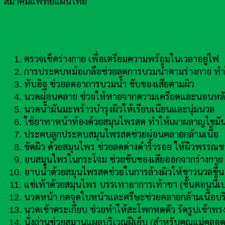
สมาคมแพทย์แผนไทย
ตรวจเช็คร่างกาย เพื่อเตรียมความพร้อมในเวลาอยู่ไฟ
การประคบหม้อเกลือช่วยลดการบวมน้ำตามร่างกาย ทำใ
ทับอิฐ ช่วยลดอาการบวมน้ำ ขับของเสียตามผิว
นวดผ่อนคลาย ช่วยให้หายจากความเครียดและนอนหลั
นวดน้ำมันมะพร้าวบำรุงผิวให้เรียบเนียนและนุ่มนวล
ใช้ยาทาหน้าท้องด้วยสมุนไพรสด ทำให้เผาผลาญไขมันบ
ประคบลูกประคบสมุนไพรสดช่วยผ่อนคลายกล้ามเนื้อ
ขัดผิว ด้วยสมุนไพร ช่วยลดด่างดำริ้วรอย ให้ผิวพรรณข
อบสมุนไพรในกระโจม ช่วยขับของเสียออกจากร่างกาย ช
อาบน้ำด้วยสมุนไพรสดช่วยในการล้างผิวให้ขาวนวลขึ้น
แช่เท้าด้วยสมุนไพร บรรเทาอาการเท้าชา (ขั้นตอนนี้เป
นวดหน้า กดจุดใบหน้าและศรีษะช่วยคลายกล้ามเนื้อบร
นวดเข้าตระเกียบ ช่วยทำให้สะโพกหดตัว รัดรูปเข้าทรงด
นั่งถ่านช่วยสมานแผลบริเวณฝีเย็บ (สำหรับคุณแม่คลอด