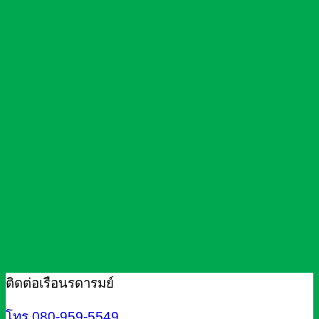
ติดต่อเรือนรดารมย์
โทร.080-959-5549