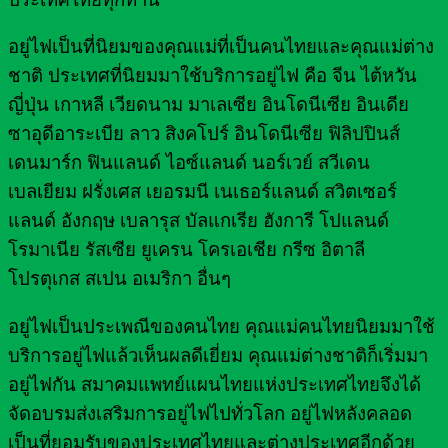
อยู่ไฟเป็นที่นิยมของคุณแม่ที่เป็นคนไทยและคุณแม่ต่าง
ชาติ ประเทศที่นิยมมาใช้บริการอยู่ไฟ คือ จีน ไต้หวัน
ญี่ปุ่น เกาหลี เวียดนาม มาเลเซีย อินโดนีเซีย อินเดีย
ซาอุดีอาระเบีย ลาว สิงคโปร์ อินโดนีเซีย ฟิลิปปินส์
เดนมาร์ก ฟินแลนด์ ไอซ์แลนด์ นอร์เวย์ สวีเดน
เบลเยียม ฝรั่งเศส เยอรมนี เนเธอร์แลนด์ สวิตเซอร์
แลนด์ อังกฤษ เบลารุส บัลแกเรีย ฮังการี โปแลนด์
โรมาเนีย รัสเซีย ยูเครน โครเอเชีย กรีซ อิตาลี
โปรตุเกส สเปน อเมริกา อื่นๆ
อยู่ไฟเป็นประเพณีของคนไทย คุณแม่คนไทยนิยมมาใช้
บริการอยู่ไฟแล้วเห็นผลดีเยี่ยม คุณแม่ต่างชาติก็เริ่มมา
อยู่ไฟกัน สมาคมแพทย์แผนไทยแห่งประเทศไทยจึงได้
จัดอบรมส่งเสริมการอยู่ไฟไปทั่วโลก อยู่ไฟหลังคลอด
เป็นที่ยอมรับของประเทศไทยและต่างประเทศอีกด้วย