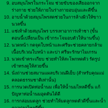
อบสมุนไพรในกระโจม ช่วยขับของเสียออกจาก
ร่างกาย ช่วยให้ภายในร่างกายอบอุ่นและดีขึ้น
อาบน้ำด้วยสมุนไพรสดช่วยในการล้างผิวให้ขาว
นวลขึ้น
แช่เท้าด้วยสมุนไพร บรรเทาอาการเท้าชา (ขั้น
ตอนนี้เปลี่ยนเป็น เข้ากระโจมอบตัวให้นานขึ้น)
นวดหน้า กดจุดใบหน้าและศรีษะช่วยคลายกล้าม
เนื้อบริเวณใบหน้า และบ่า ศรีษะรักษาไมเกรน
นวดเข้าตระเกียบ ช่วยทำให้สะโพกหดตัว รัดรูป
เข้าทรงดูให้สวยขึ้น
นั่งถ่านช่วยสมานแผลบริเวณฝีเย็บ (สำหรับคุณแม่
คลอดธรรมชาติเท่านั้น)
การนวดเปิดท่อน้ำนม เพื่อให้น้ำนมไหลดีขึ้น แก้
ปัญหาท่อน้ำนมอุดตันได้ดี
การกล่อมมดลูก ช่วยทำให้มดลูกหดตัวดีขึ้นและน้ำ
คาวปลาไหลดีขึ้น