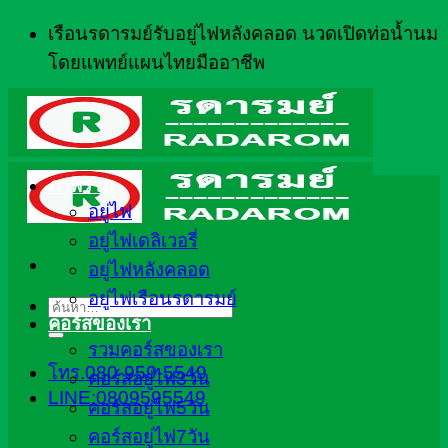
ข้าม
เรือนรดารมย์รับอยู่ไฟหลังคลอด นวดเปิดท่อน้ำนม
ไป
โดยแพทย์แผนไทยมืออาชีพ
ยัง
เนื้อหา
ภาพรวม
อยู่ไฟ
อยู่ไฟเดลิเวอรี่
อยู่ไฟหลังคลอด
อยู่ไฟเรือนรดารมย์
ค้นหา:
คอร์สของเรา
รวมคอร์สของเรา
โทร.080-959-5549
คอร์สอยู่ไฟ3วัน
LINE:0809595549
คอร์สอยู่ไฟ5วัน
คอร์สอยู่ไฟ7วัน