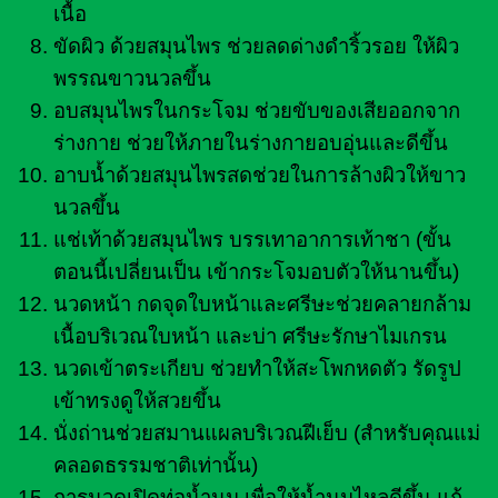
เนื้อ
ขัดผิว ด้วยสมุนไพร ช่วยลดด่างดำริ้วรอย ให้ผิว
พรรณขาวนวลขึ้น
อบสมุนไพรในกระโจม ช่วยขับของเสียออกจาก
ร่างกาย ช่วยให้ภายในร่างกายอบอุ่นและดีขึ้น
อาบน้ำด้วยสมุนไพรสดช่วยในการล้างผิวให้ขาว
นวลขึ้น
แช่เท้าด้วยสมุนไพร บรรเทาอาการเท้าชา (ขั้น
ตอนนี้เปลี่ยนเป็น เข้ากระโจมอบตัวให้นานขึ้น)
นวดหน้า กดจุดใบหน้าและศรีษะช่วยคลายกล้าม
เนื้อบริเวณใบหน้า และบ่า ศรีษะรักษาไมเกรน
นวดเข้าตระเกียบ ช่วยทำให้สะโพกหดตัว รัดรูป
เข้าทรงดูให้สวยขึ้น
นั่งถ่านช่วยสมานแผลบริเวณฝีเย็บ (สำหรับคุณแม่
คลอดธรรมชาติเท่านั้น)
การนวดเปิดท่อน้ำนม เพื่อให้น้ำนมไหลดีขึ้น แก้