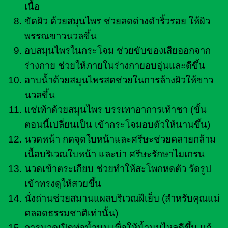
เนื้อ
ขัดผิว ด้วยสมุนไพร ช่วยลดด่างดำริ้วรอย ให้ผิว
พรรณขาวนวลขึ้น
อบสมุนไพรในกระโจม ช่วยขับของเสียออกจาก
ร่างกาย ช่วยให้ภายในร่างกายอบอุ่นและดีขึ้น
อาบน้ำด้วยสมุนไพรสดช่วยในการล้างผิวให้ขาว
นวลขึ้น
แช่เท้าด้วยสมุนไพร บรรเทาอาการเท้าชา (ขั้น
ตอนนี้เปลี่ยนเป็น เข้ากระโจมอบตัวให้นานขึ้น)
นวดหน้า กดจุดใบหน้าและศรีษะช่วยคลายกล้าม
เนื้อบริเวณใบหน้า และบ่า ศรีษะรักษาไมเกรน
นวดเข้าตระเกียบ ช่วยทำให้สะโพกหดตัว รัดรูป
เข้าทรงดูให้สวยขึ้น
นั่งถ่านช่วยสมานแผลบริเวณฝีเย็บ (สำหรับคุณแม่
คลอดธรรมชาติเท่านั้น)
การนวดเปิดท่อน้ำนม เพื่อให้น้ำนมไหลดีขึ้น แก้