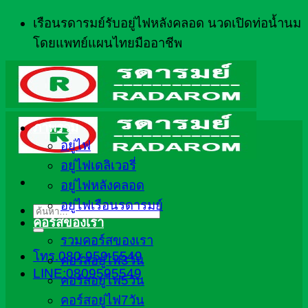
ข้าม
เรือนรดารมย์รับอยู่ไฟหลังคลอด นวดเปิดท่อน้ำนม
ไป
โดยแพทย์แผนไทยมืออาชีพ
ยัง
เนื้อหา
ภาพรวม
อยู่ไฟ
อยู่ไฟเดลิเวอรี่
อยู่ไฟหลังคลอด
อยู่ไฟเรือนรดารมย์
ค้นหา:
คอร์สของเรา
รวมคอร์สของเรา
โทร.080-959-5549
คอร์สอยู่ไฟ3วัน
LINE:0809595549
คอร์สอยู่ไฟ5วัน
คอร์สอยู่ไฟ7วัน