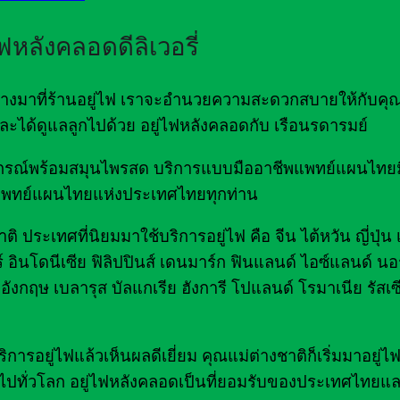
ไฟหลังคลอดดีลิเวอรี่
ดินทางมาที่ร้านอยู่ไฟ เราจะอำนวยความสะดวกสบายให้กับคุ
ด และได้ดูแลลูกไปด้วย อยู่ไฟหลังคลอดกับ เรือนรดารมย์
มอุปกรณ์พร้อมสมุนไพรสด บริการแบบมืออาชีพแพทย์แผนไท
พทย์แผนไทยแห่งประเทศไทยทุกท่าน
ิ ประเทศที่นิยมมาใช้บริการอยู่ไฟ คือ จีน ไต้หวัน ญี่ปุ่น
์ อินโดนีเซีย ฟิลิปปินส์ เดนมาร์ก ฟินแลนด์ ไอซ์แลนด์ นอร
อังกฤษ เบลารุส บัลแกเรีย ฮังการี โปแลนด์ โรมาเนีย รัสเซ
รอยู่ไฟแล้วเห็นผลดีเยี่ยม คุณแม่ต่างชาติก็เริ่มมาอยู่
ไปทั่วโลก อยู่ไฟหลังคลอดเป็นที่ยอมรับของประเทศไทยแล