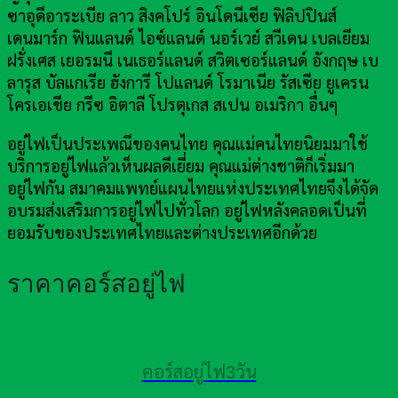
ซาอุดีอาระเบีย ลาว สิงคโปร์ อินโดนีเซีย ฟิลิปปินส์
เดนมาร์ก ฟินแลนด์ ไอซ์แลนด์ นอร์เวย์ สวีเดน เบลเยียม
ฝรั่งเศส เยอรมนี เนเธอร์แลนด์ สวิตเซอร์แลนด์ อังกฤษ เบ
ลารุส บัลแกเรีย ฮังการี โปแลนด์ โรมาเนีย รัสเซีย ยูเครน
โครเอเชีย กรีซ อิตาลี โปรตุเกส สเปน อเมริกา อื่นๆ
อยู่ไฟเป็นประเพณีของคนไทย คุณแม่คนไทยนิยมมาใช้
บริการอยู่ไฟแล้วเห็นผลดีเยี่ยม คุณแม่ต่างชาติก็เริ่มมา
อยู่ไฟกัน สมาคมแพทย์แผนไทยแห่งประเทศไทยจึงได้จัด
อบรมส่งเสริมการอยู่ไฟไปทั่วโลก อยู่ไฟหลังคลอดเป็นที่
ยอมรับของประเทศไทยและต่างประเทศอีกด้วย
ราคาคอร์สอยู่ไฟ
คอร์สอยู่ไฟ3วัน