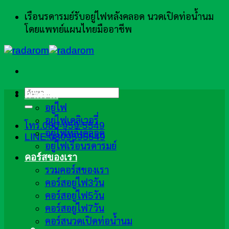
ข้าม
เรือนรดารมย์รับอยู่ไฟหลังคลอด นวดเปิดท่อน้ำนม
ไป
โดยแพทย์แผนไทยมืออาชีพ
ยัง
เนื้อหา
ค้นหา:
ภาพรวม
อยู่ไฟ
อยู่ไฟเดลิเวอรี่
โทร.080-959-5549
อยู่ไฟหลังคลอด
LINE:0809595549
อยู่ไฟเรือนรดารมย์
คอร์สของเรา
รวมคอร์สของเรา
คอร์สอยู่ไฟ3วัน
คอร์สอยู่ไฟ5วัน
คอร์สอยู่ไฟ7วัน
คอร์สนวดเปิดท่อน้ำนม