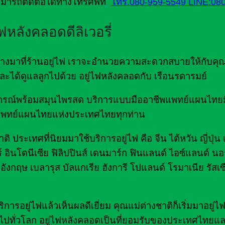
มารถติดต่อได้ทางโทรศัพท์
โทร.080-959-5549
LINE:08
ไฟหลังคลอดดีลิเวอรี่
ดินทางมาที่ร้านอยู่ไฟ เราจะอำนวยความสะดวกสบายให้กับคุ
ด และได้ดูแลลูกไปด้วย อยู่ไฟหลังคลอดกับ เรือนรดารมย์
มอุปกรณ์พร้อมสมุนไพรสด บริการแบบมืออาชีพแพทย์แผนไท
พทย์แผนไทยแห่งประเทศไทยทุกท่าน
ิ ประเทศที่นิยมมาใช้บริการอยู่ไฟ คือ จีน ไต้หวัน ญี่ปุ่น
์ อินโดนีเซีย ฟิลิปปินส์ เดนมาร์ก ฟินแลนด์ ไอซ์แลนด์ นอร
อังกฤษ เบลารุส บัลแกเรีย ฮังการี โปแลนด์ โรมาเนีย รัสเซ
รอยู่ไฟแล้วเห็นผลดีเยี่ยม คุณแม่ต่างชาติก็เริ่มมาอยู่
ไปทั่วโลก อยู่ไฟหลังคลอดเป็นที่ยอมรับของประเทศไทยแล