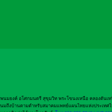
ดีพนมยงค์ อโศกมนตรี สุขุมวิท พระโขนงเหนือ คลองตันเห
อน้ำนมถึงบ้านตามตำหรับสมาคมแพทย์แผนไทยแห่งประเทศ