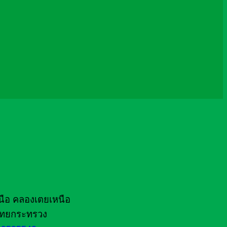
นือ คลองเตยเหนือ
ไทยกระทรวง