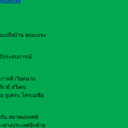
09595549
ณแม่ถึงบ้าน คุณแม่จะ
ยมีประสบการณ์
 เกาหลี เวียดนาม
์เวย์ สวีเดน
ีย ยูเครน โครเอเชีย
ไฟกัน สมาคมแพทย์
ะต่างประเทศอีกด้วย