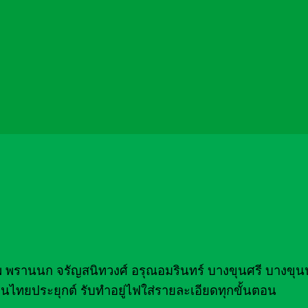
าพ พรานนก จรัญสนิทวงศ์ อรุณอมรินทร์ บางขุนศรี บางขุน
ไทยประยุกต์ รับทำอยู่ไฟใส่รายละเอียดทุกขั้นตอน