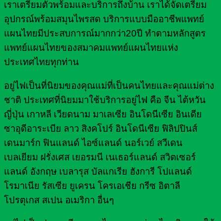
เราเตรียมตัวพร้อมและบริการถึงบ้าน เราได้จัดเตรียม
อุปกรณ์พร้อมสมุนไพรสด บริการแบบมืออาชีพแพทย์
แผนไทยมีประสบการณ์มากกว่า20ปี ทำตามหลักสูตร
แพทย์แผนไทยของสมาคมแพทย์แผนไทยแห่ง
ประเทศไทยทุกท่าน
อยู่ไฟเป็นที่นิยมของคุณแม่ที่เป็นคนไทยและคุณแม่ต่าง
ชาติ ประเทศที่นิยมมาใช้บริการอยู่ไฟ คือ จีน ไต้หวัน
ญี่ปุ่น เกาหลี เวียดนาม มาเลเซีย อินโดนีเซีย อินเดีย
ซาอุดีอาระเบีย ลาว สิงคโปร์ อินโดนีเซีย ฟิลิปปินส์
เดนมาร์ก ฟินแลนด์ ไอซ์แลนด์ นอร์เวย์ สวีเดน
เบลเยียม ฝรั่งเศส เยอรมนี เนเธอร์แลนด์ สวิตเซอร์
แลนด์ อังกฤษ เบลารุส บัลแกเรีย ฮังการี โปแลนด์
โรมาเนีย รัสเซีย ยูเครน โครเอเชีย กรีซ อิตาลี
โปรตุเกส สเปน อเมริกา อื่นๆ