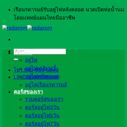
ข้าม
เรือนรดารมย์รับอยู่ไฟหลังคลอด นวดเปิดท่อน้ำนม
ไป
โดยแพทย์แผนไทยมืออาชีพ
ยัง
เนื้อหา
ค้นหา:
ภาพรวม
อยู่ไฟ
อยู่ไฟเดลิเวอรี่
โทร.080-959-5549
อยู่ไฟหลังคลอด
LINE:0809595549
อยู่ไฟเรือนรดารมย์
คอร์สของเรา
รวมคอร์สของเรา
คอร์สอยู่ไฟ3วัน
คอร์สอยู่ไฟ5วัน
คอร์สอยู่ไฟ7วัน