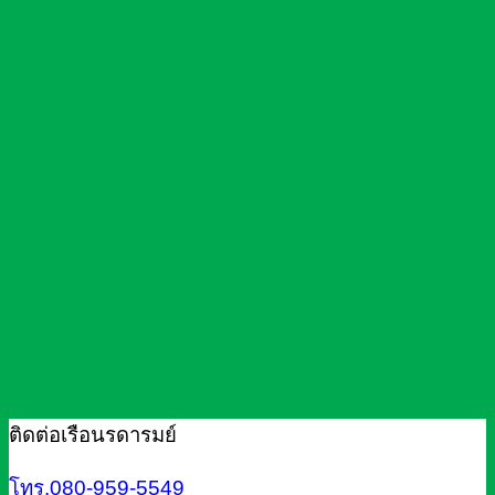
ติดต่อเรือนรดารมย์
โทร.080-959-5549