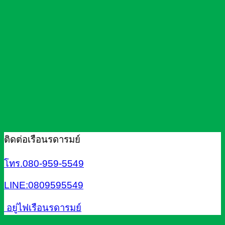
ติดต่อเรือนรดารมย์
โทร.080-959-5549
LINE:0809595549
อยู่ไฟเรือนรดารมย์