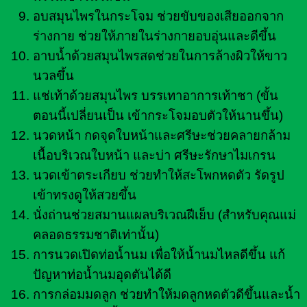
อบสมุนไพรในกระโจม ช่วยขับของเสียออกจาก
ร่างกาย ช่วยให้ภายในร่างกายอบอุ่นและดีขึ้น
อาบน้ำด้วยสมุนไพรสดช่วยในการล้างผิวให้ขาว
นวลขึ้น
แช่เท้าด้วยสมุนไพร บรรเทาอาการเท้าชา (ขั้น
ตอนนี้เปลี่ยนเป็น เข้ากระโจมอบตัวให้นานขึ้น)
นวดหน้า กดจุดใบหน้าและศรีษะช่วยคลายกล้าม
เนื้อบริเวณใบหน้า และบ่า ศรีษะรักษาไมเกรน
นวดเข้าตระเกียบ ช่วยทำให้สะโพกหดตัว รัดรูป
เข้าทรงดูให้สวยขึ้น
นั่งถ่านช่วยสมานแผลบริเวณฝีเย็บ (สำหรับคุณแม่
คลอดธรรมชาติเท่านั้น)
การนวดเปิดท่อน้ำนม เพื่อให้น้ำนมไหลดีขึ้น แก้
ปัญหาท่อน้ำนมอุดตันได้ดี
การกล่อมมดลูก ช่วยทำให้มดลูกหดตัวดีขึ้นและน้ำ