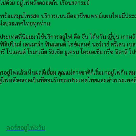
ลูกไปด้วย อยู่ไฟหลังคลอดกับ เรือนรดารมย์
ปกรณ์พร้อมสมุนไพรสด บริการแบบมืออาชีพแพทย์แผนไทยมีประ
่งประเทศไทยทุกท่าน
ระเทศที่นิยมมาใช้บริการอยู่ไฟ คือ จีน ไต้หวัน ญี่ปุ่น เกาหล
ย ฟิลิปปินส์ เดนมาร์ก ฟินแลนด์ ไอซ์แลนด์ นอร์เวย์ สวีเดน เบล
ารี โปแลนด์ โรมาเนีย รัสเซีย ยูเครน โครเอเชีย กรีซ อิตาลี โ
ยู่ไฟแล้วเห็นผลดีเยี่ยม คุณแม่ต่างชาติก็เริ่มมาอยู่ไฟกั
 อยู่ไฟหลังคลอดเป็นที่ยอมรับของประเทศไทยและต่างประเทศอ
คอร์สอยู่ไฟ3วัน