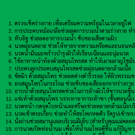
ตรวจเช็คร่างกาย เพื่อเตรียมความพร้อมในเวลาอยู่ไฟ
การประคบหม้อเกลือช่วยลดการบวมน้ำตามร่างกาย ทำใ
ทับอิฐ ช่วยลดอาการบวมน้ำ ขับของเสียตามผิว
นวดผ่อนคลาย ช่วยให้หายจากความเครียดและนอนหลั
นวดน้ำมันมะพร้าวบำรุงผิวให้เรียบเนียนและนุ่มนวล
ใช้ยาทาหน้าท้องด้วยสมุนไพรสด ทำให้เผาผลาญไขมันบ
ประคบลูกประคบสมุนไพรสดช่วยผ่อนคลายกล้ามเนื้อ
ขัดผิว ด้วยสมุนไพร ช่วยลดด่างดำริ้วรอย ให้ผิวพรรณข
อบสมุนไพรในกระโจม ช่วยขับของเสียออกจากร่างกาย ช
อาบน้ำด้วยสมุนไพรสดช่วยในการล้างผิวให้ขาวนวลขึ้น
แช่เท้าด้วยสมุนไพร บรรเทาอาการเท้าชา (ขั้นตอนนี้เป
นวดหน้า กดจุดใบหน้าและศรีษะช่วยคลายกล้ามเนื้อบร
นวดเข้าตระเกียบ ช่วยทำให้สะโพกหดตัว รัดรูปเข้าทรงด
นั่งถ่านช่วยสมานแผลบริเวณฝีเย็บ (สำหรับคุณแม่คลอด
การนวดเปิดท่อน้ำนม เพื่อให้น้ำนมไหลดีขึ้น แก้ปัญหาท