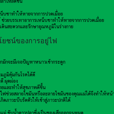
ลาไหลดีขึ้น
เหน็บชาทำให้หายจากการปวดเมื่อย
ยได้ ช่วยบรรเทาอาการเหน็บชาทำให้หายจากการปวดเมื่อย
้เดินสะดวกและรักษาอุณหภูมิในร่างกาย
โยชน์ของการอยู่ไฟ
มากมักจะมีเจอปัญหาหนาวเข้ากระดูก
ูมิคุ้มกันโรคได้ดี
ี ผุดผ่อง
กายและทำให้สุขภาพดีขึ้น
่ไฟช่วยสลายไขมันหรือละลายไขมันของคุณแม่ได้จึงทำให้หน้า
กิดภาวะบีบรัดตัวให้เข้าสู่ภาวะปกติได้
แม่ ขับน้ำคาวปลาซึ่งเป็นของเสียออกจนหมด