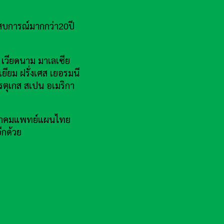
สบการณ์มากกว่า20ปี
ี เวียดนาม มาเลเซีย
เยียม ฝรั่งเศส เยอรมนี
ปรตุเกส สเปน อเมริกา
น สมาคมแพทย์แผนไทย
ีกด้วย