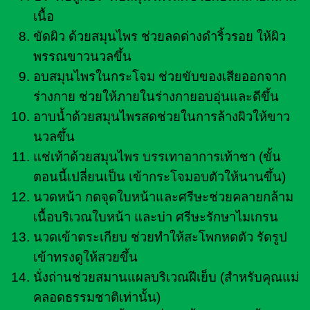
เนื้อ
ขัดผิว ด้วยสมุนไพร ช่วยลดด่างดำริ้วรอย ให้ผิว
พรรณขาวนวลขึ้น
อบสมุนไพรในกระโจม ช่วยขับของเสียออกจาก
ร่างกาย ช่วยให้ภายในร่างกายอบอุ่นและดีขึ้น
อาบน้ำด้วยสมุนไพรสดช่วยในการล้างผิวให้ขาว
นวลขึ้น
แช่เท้าด้วยสมุนไพร บรรเทาอาการเท้าชา (ขั้น
ตอนนี้เปลี่ยนเป็น เข้ากระโจมอบตัวให้นานขึ้น)
นวดหน้า กดจุดใบหน้าและศรีษะช่วยคลายกล้าม
เนื้อบริเวณใบหน้า และบ่า ศรีษะรักษาไมเกรน
นวดเข้าตระเกียบ ช่วยทำให้สะโพกหดตัว รัดรูป
เข้าทรงดูให้สวยขึ้น
นั่งถ่านช่วยสมานแผลบริเวณฝีเย็บ (สำหรับคุณแม่
คลอดธรรมชาติเท่านั้น)