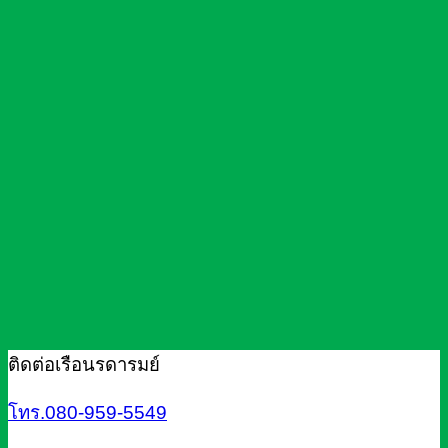
ติดต่อเรือนรดารมย์
โทร.080-959-5549