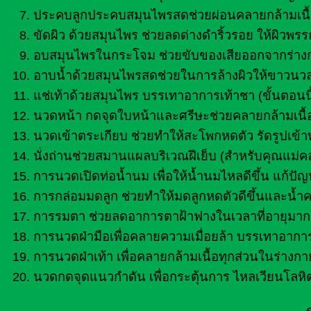
ประคบลูกประคบสมุนไพรสดช่วยผ่อนคลายกล้ามเนื
ขัดผิว ด้วยสมุนไพร ช่วยลดด่างดำริ้วรอย ให้ผิวพ
อบสมุนไพรในกระโจม ช่วยขับของเสียออกจากร่างกา
อาบน้ำด้วยสมุนไพรสดช่วยในการล้างผิวให้ขาวนวล
แช่เท้าด้วยสมุนไพร บรรเทาอาการเท้าชา (ขั้นตอนนี
นวดหน้า กดจุดใบหน้าและศรีษะช่วยคลายกล้ามเนื้
นวดเข้าตระเกียบ ช่วยทำให้สะโพกหดตัว รัดรูปเข้าท
นั่งถ่านช่วยสมานแผลบริเวณฝีเย็บ (สำหรับคุณแม่ค
การนวดเปิดท่อน้ำนม เพื่อให้น้ำนมไหลดีขึ้น แก้ปัญ
การกล่อมมดลูก ช่วยทำให้มดลูกหดตัวดีขึ้นและน้ำ
การรมตา ช่วยลดอาการตาฝ้าฟางในเวลาที่อายุมากข
การนวดฝ่ามือเพื่อคลายความเมื่อยล้า บรรเทาอาก
การนวดฝ่าเท้า เพื่อคลายกล้ามเนื้อทุกส่วนในร่า
นวดกดจุดแนวกำดัน เพื่อกระตุ้นการ ไหลเวียนโลหิ