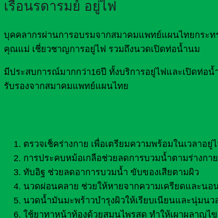
เรือนรดารมย์ อยู่ไฟ
บุคคลากรผ่านการอบรมจากสมาคมแพทย์แผนไทยกระทรวงส
คุณแม่ เชี่ยวชาญการอยู่ไฟ รวมถึงนวดเปิดท่อน้ำนม
มีประสบการณ์มากกว่า16ปี ทั้งบริการอยู่ไฟและเปิดท
รับรองจากสมาคมแพทย์แผนไทย
ตรวจเช็คร่างกาย เพื่อเตรียมความพร้อมในเวลาอยู่
การประคบหม้อเกลือช่วยลดการบวมน้ำตามร่างกาย 
ทับอิฐ ช่วยลดอาการบวมน้ำ ขับของเสียตามผิว
นวดผ่อนคลาย ช่วยให้หายจากความเครียดและนอน
นวดน้ำมันมะพร้าวบำรุงผิวให้เรียบเนียนและนุ่มนว
ใช้ยาทาหน้าท้องด้วยสมุนไพรสด ทำให้เผาผลาญไขม