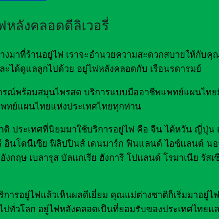
ไฟหลังคลอดดีลิเวอรี่
ดินทางมาที่ร้านอยู่ไฟ เราจะอำนวยความสะดวกสบายให้กับคุ
ด และได้ดูแลลูกไปด้วย อยู่ไฟหลังคลอดกับ เรือนรดารมย์
มอุปกรณ์พร้อมสมุนไพรสด บริการแบบมืออาชีพแพทย์แผนไท
พทย์แผนไทยแห่งประเทศไทยทุกท่าน
ิ ประเทศที่นิยมมาใช้บริการอยู่ไฟ คือ จีน ไต้หวัน ญี่ปุ่น
์ อินโดนีเซีย ฟิลิปปินส์ เดนมาร์ก ฟินแลนด์ ไอซ์แลนด์ นอร
อังกฤษ เบลารุส บัลแกเรีย ฮังการี โปแลนด์ โรมาเนีย รัสเซ
รอยู่ไฟแล้วเห็นผลดีเยี่ยม คุณแม่ต่างชาติก็เริ่มมาอยู่
ไปทั่วโลก อยู่ไฟหลังคลอดเป็นที่ยอมรับของประเทศไทยแล