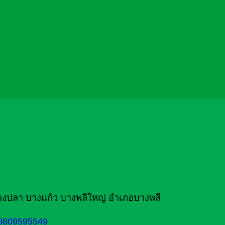
งปลา บางแก้ว บางพลีใหญ่ อำเภอบางพลี
0809595549