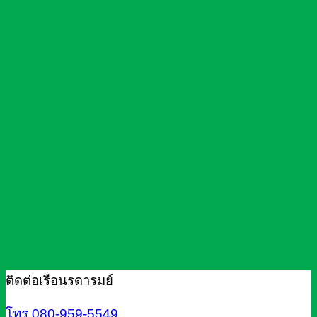
ติดต่อเรือนรดารมย์
โทร.080-959-5549