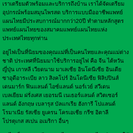
เราเตรียมตัวพร้อมและบริการถึงบ้าน เราได้จัดเตรียม
อุปกรณ์พร้อมสมุนไพรสด บริการแบบมืออาชีพแพทย์
แผนไทยมีประสบการณ์มากกว่า20ปี ทำตามหลักสูตร
แพทย์แผนไทยของสมาคมแพทย์แผนไทยแห่ง
ประเทศไทยทุกท่าน
อยู่ไฟเป็นที่นิยมของคุณแม่ที่เป็นคนไทยและคุณแม่ต่าง
ชาติ ประเทศที่นิยมมาใช้บริการอยู่ไฟ คือ จีน ไต้หวัน
ญี่ปุ่น เกาหลี เวียดนาม มาเลเซีย อินโดนีเซีย อินเดีย
ซาอุดีอาระเบีย ลาว สิงคโปร์ อินโดนีเซีย ฟิลิปปินส์
เดนมาร์ก ฟินแลนด์ ไอซ์แลนด์ นอร์เวย์ สวีเดน
เบลเยียม ฝรั่งเศส เยอรมนี เนเธอร์แลนด์ สวิตเซอร์
แลนด์ อังกฤษ เบลารุส บัลแกเรีย ฮังการี โปแลนด์
โรมาเนีย รัสเซีย ยูเครน โครเอเชีย กรีซ อิตาลี
โปรตุเกส สเปน อเมริกา อื่นๆ