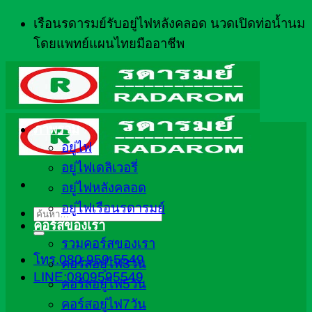
ข้าม
เรือนรดารมย์รับอยู่ไฟหลังคลอด นวดเปิดท่อน้ำนม
ไป
โดยแพทย์แผนไทยมืออาชีพ
ยัง
เนื้อหา
ภาพรวม
อยู่ไฟ
อยู่ไฟเดลิเวอรี่
อยู่ไฟหลังคลอด
อยู่ไฟเรือนรดารมย์
ค้นหา:
คอร์สของเรา
รวมคอร์สของเรา
โทร.080-959-5549
คอร์สอยู่ไฟ3วัน
LINE:0809595549
คอร์สอยู่ไฟ5วัน
คอร์สอยู่ไฟ7วัน