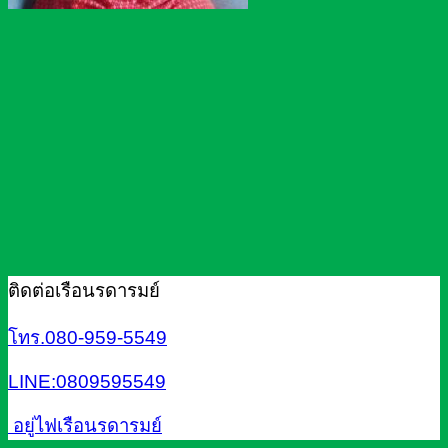
ติดต่อเรือนรดารมย์
โทร.080-959-5549
LINE:0809595549
อยู่ไฟเรือนรดารมย์