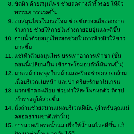
ขัดผิว ด้วยสมุนไพร ช่วยลดด่างดำริ้วรอย ให้ผิว
พรรณขาวนวลขึ้น
อบสมุนไพรในกระโจม ช่วยขับของเสียออกจาก
ร่างกาย ช่วยให้ภายในร่างกายอบอุ่นและดีขึ้น
อาบน้ำด้วยสมุนไพรสดช่วยในการล้างผิวให้ขาว
นวลขึ้น
แช่เท้าด้วยสมุนไพร บรรเทาอาการเท้าชา (ขั้น
ตอนนี้เปลี่ยนเป็น เข้ากระโจมอบตัวให้นานขึ้น)
นวดหน้า กดจุดใบหน้าและศรีษะช่วยคลายกล้าม
เนื้อบริเวณใบหน้า และบ่า ศรีษะรักษาไมเกรน
นวดเข้าตระเกียบ ช่วยทำให้สะโพกหดตัว รัดรูป
เข้าทรงดูให้สวยขึ้น
นั่งถ่านช่วยสมานแผลบริเวณฝีเย็บ (สำหรับคุณแม่
คลอดธรรมชาติเท่านั้น)
การนวดเปิดท่อน้ำนม เพื่อให้น้ำนมไหลดีขึ้น แก้
ปัญหาท่อน้ำนมอุดตันได้ดี