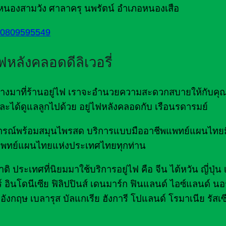
 หนองสามวัง ศาลาครุ นพรัตน์ อำเภอหนองเสือ
:0809595549
ไฟหลังคลอดดีลิเวอรี่
ดินทางมาที่ร้านอยู่ไฟ เราจะอำนวยความสะดวกสบายให้กับคุ
ด และได้ดูแลลูกไปด้วย อยู่ไฟหลังคลอดกับ เรือนรดารมย์
มอุปกรณ์พร้อมสมุนไพรสด บริการแบบมืออาชีพแพทย์แผนไท
พทย์แผนไทยแห่งประเทศไทยทุกท่าน
ิ ประเทศที่นิยมมาใช้บริการอยู่ไฟ คือ จีน ไต้หวัน ญี่ปุ่น
์ อินโดนีเซีย ฟิลิปปินส์ เดนมาร์ก ฟินแลนด์ ไอซ์แลนด์ นอร
อังกฤษ เบลารุส บัลแกเรีย ฮังการี โปแลนด์ โรมาเนีย รัสเซ