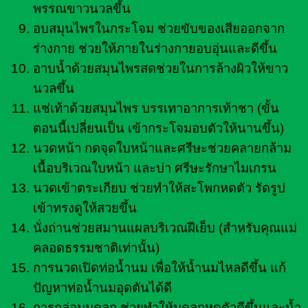
พรรณขาวนวลขึ้น
อบสมุนไพรในกระโจม ช่วยขับของเสียออกจาก
ร่างกาย ช่วยให้ภายในร่างกายอบอุ่นและดีขึ้น
อาบน้ำด้วยสมุนไพรสดช่วยในการล้างผิวให้ขาว
นวลขึ้น
แช่เท้าด้วยสมุนไพร บรรเทาอาการเท้าชา (ขั้น
ตอนนี้เปลี่ยนเป็น เข้ากระโจมอบตัวให้นานขึ้น)
นวดหน้า กดจุดใบหน้าและศรีษะช่วยคลายกล้าม
เนื้อบริเวณใบหน้า และบ่า ศรีษะรักษาไมเกรน
นวดเข้าตระเกียบ ช่วยทำให้สะโพกหดตัว รัดรูป
เข้าทรงดูให้สวยขึ้น
นั่งถ่านช่วยสมานแผลบริเวณฝีเย็บ (สำหรับคุณแม่
คลอดธรรมชาติเท่านั้น)
การนวดเปิดท่อน้ำนม เพื่อให้น้ำนมไหลดีขึ้น แก้
ปัญหาท่อน้ำนมอุดตันได้ดี
การกล่อมมดลูก ช่วยทำให้มดลูกหดตัวดีขึ้นและน้ำ