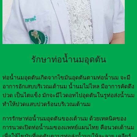
รักษาท่อน้ำนมอุดตัน
ท่อน้ำนมอุดตันเกิดจากไขมันอุดตันตามท่อน้ำนม จะมี
อาการอักเสบบริเวณเต้านม น้ำนมไม่ไหล มีอาการคัดตึง
ปวด เป็นไตแข็ง มักจะมีไวดอทไปอุดตันในรูท่อส่งน้ำนม
ทำให้ปวดแสบปวดร้อนบริเวณเต้านม
การรักษาท่อน้ำนมอุดตันของเต้านม ด้วยเทคนิคของ
การนวดเปิดท่อน้ำนมของแพทย์แผนไทย คือนวดเต้านม
เพื่อให้ไขมันที่อุดตันตามรูท่อส่งน้ำนมให้ละลาย เคลียร์