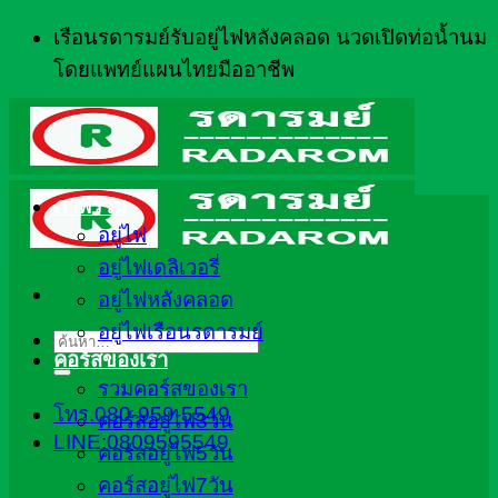
ข้าม
เรือนรดารมย์รับอยู่ไฟหลังคลอด นวดเปิดท่อน้ำนม
ไป
โดยแพทย์แผนไทยมืออาชีพ
ยัง
เนื้อหา
ภาพรวม
อยู่ไฟ
อยู่ไฟเดลิเวอรี่
อยู่ไฟหลังคลอด
อยู่ไฟเรือนรดารมย์
ค้นหา:
คอร์สของเรา
รวมคอร์สของเรา
โทร.080-959-5549
คอร์สอยู่ไฟ3วัน
LINE:0809595549
คอร์สอยู่ไฟ5วัน
คอร์สอยู่ไฟ7วัน