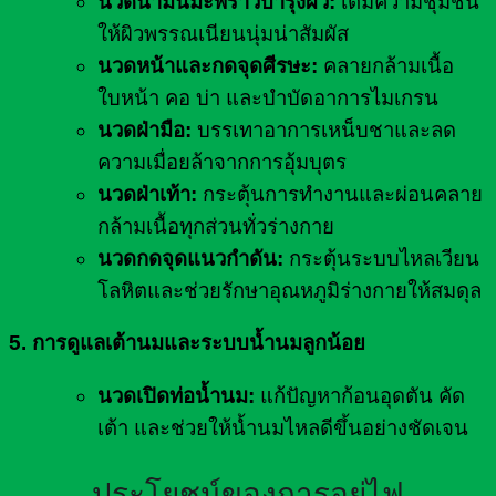
นวดน้ำมันมะพร้าวบำรุงผิว:
เติมความชุ่มชื้น
ให้ผิวพรรณเนียนนุ่มน่าสัมผัส
นวดหน้าและกดจุดศีรษะ:
คลายกล้ามเนื้อ
ใบหน้า คอ บ่า และบำบัดอาการไมเกรน
นวดฝ่ามือ:
บรรเทาอาการเหน็บชาและลด
ความเมื่อยล้าจากการอุ้มบุตร
นวดฝ่าเท้า:
กระตุ้นการทำงานและผ่อนคลาย
กล้ามเนื้อทุกส่วนทั่วร่างกาย
นวดกดจุดแนวกำดัน:
กระตุ้นระบบไหลเวียน
โลหิตและช่วยรักษาอุณหภูมิร่างกายให้สมดุล
5. การดูแลเต้านมและระบบน้ำนมลูกน้อย
นวดเปิดท่อน้ำนม:
แก้ปัญหาก้อนอุดตัน คัด
เต้า และช่วยให้น้ำนมไหลดีขึ้นอย่างชัดเจน
ประโยชน์ของการอยู่ไฟ