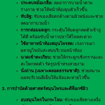
ประคบหม้อเกลือ:
ลดอาการบวมน้ำตาม
ร่างกาย ช่วยให้หน้าท้องยุบตัวเร็วขึ้น
ทับอิฐ:
ขับของเสียตกค้างตามผิวหนังและช่วย
ลดอากาบวมน้ำ
การกล่อมมดลูก:
กระตุ้นให้มดลูกหดตัวเข้าอู่
ได้ดี พร้อมขับน้ำคาวปลาให้ไหลสะดวก
ใช้ยาทาหน้าท้องสมุนไพรสด:
เร่งการเผา
ผลาญไขมันสะสมบริเวณหน้าท้อง
นวดเข้าตะเกียบ:
ช่วยให้กระดูกเชิงกรานและ
สะโพกหดตัว รัดรูปเข้าทรงสวยงาม
นั่งถ่าน (เฉพาะคลอดธรรมชาติ):
ช่วยสมาน
แผลบริเวณฝีเย็บให้แห้งและหายไวขึ้น
3. การบำบัดด้วยศาสตร์สมุนไพรและดีท็อกซ์ผิว
อบสมุนไพรในกระโจม:
ขับของเสียทางเหงื่อ