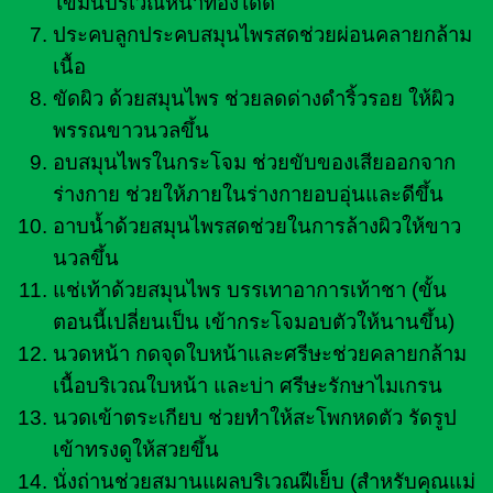
ไขมันบริเวณหน้าท้องได้ดี
ประคบลูกประคบสมุนไพรสดช่วยผ่อนคลายกล้าม
เนื้อ
ขัดผิว ด้วยสมุนไพร ช่วยลดด่างดำริ้วรอย ให้ผิว
พรรณขาวนวลขึ้น
อบสมุนไพรในกระโจม ช่วยขับของเสียออกจาก
ร่างกาย ช่วยให้ภายในร่างกายอบอุ่นและดีขึ้น
อาบน้ำด้วยสมุนไพรสดช่วยในการล้างผิวให้ขาว
นวลขึ้น
แช่เท้าด้วยสมุนไพร บรรเทาอาการเท้าชา (ขั้น
ตอนนี้เปลี่ยนเป็น เข้ากระโจมอบตัวให้นานขึ้น)
นวดหน้า กดจุดใบหน้าและศรีษะช่วยคลายกล้าม
เนื้อบริเวณใบหน้า และบ่า ศรีษะรักษาไมเกรน
นวดเข้าตระเกียบ ช่วยทำให้สะโพกหดตัว รัดรูป
เข้าทรงดูให้สวยขึ้น
นั่งถ่านช่วยสมานแผลบริเวณฝีเย็บ (สำหรับคุณแม่