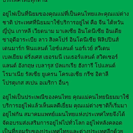
อยู่ไฟเป็นที่นิยมของคุณแม่ที่เป็นคนไทยและคุณแม่ต่าง
ชาติ ประเทศที่นิยมมาใช้บริการอยู่ไฟ คือ จีน ไต้หวัน
ญี่ปุ่น เกาหลี เวียดนาม มาเลเซีย อินโดนีเซีย อินเดีย
ซาอุดีอาระเบีย ลาว สิงคโปร์ อินโดนีเซีย ฟิลิปปินส์
เดนมาร์ก ฟินแลนด์ ไอซ์แลนด์ นอร์เวย์ สวีเดน
เบลเยียม ฝรั่งเศส เยอรมนี เนเธอร์แลนด์ สวิตเซอร์
แลนด์ อังกฤษ เบลารุส บัลแกเรีย ฮังการี โปแลนด์
โรมาเนีย รัสเซีย ยูเครน โครเอเชีย กรีซ อิตาลี
โปรตุเกส สเปน อเมริกา อื่นๆ
อยู่ไฟเป็นประเพณีของคนไทย คุณแม่คนไทยนิยมมาใช้
บริการอยู่ไฟแล้วเห็นผลดีเยี่ยม คุณแม่ต่างชาติก็เริ่มมา
อยู่ไฟกัน สมาคมแพทย์แผนไทยแห่งประเทศไทยจึงได้
จัดอบรมส่งเสริมการอยู่ไฟไปทั่วโลก อยู่ไฟหลังคลอด
เป็นที่ยอมรับของประเทศไทยและต่างประเทศอีกด้วย