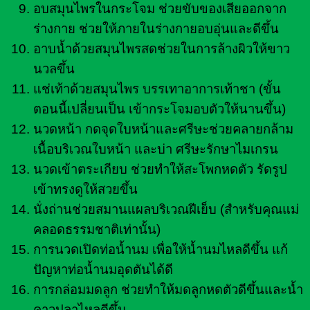
อบสมุนไพรในกระโจม ช่วยขับของเสียออกจาก
ร่างกาย ช่วยให้ภายในร่างกายอบอุ่นและดีขึ้น
อาบน้ำด้วยสมุนไพรสดช่วยในการล้างผิวให้ขาว
นวลขึ้น
แช่เท้าด้วยสมุนไพร บรรเทาอาการเท้าชา (ขั้น
ตอนนี้เปลี่ยนเป็น เข้ากระโจมอบตัวให้นานขึ้น)
นวดหน้า กดจุดใบหน้าและศรีษะช่วยคลายกล้าม
เนื้อบริเวณใบหน้า และบ่า ศรีษะรักษาไมเกรน
นวดเข้าตระเกียบ ช่วยทำให้สะโพกหดตัว รัดรูป
เข้าทรงดูให้สวยขึ้น
นั่งถ่านช่วยสมานแผลบริเวณฝีเย็บ (สำหรับคุณแม่
คลอดธรรมชาติเท่านั้น)
การนวดเปิดท่อน้ำนม เพื่อให้น้ำนมไหลดีขึ้น แก้
ปัญหาท่อน้ำนมอุดตันได้ดี
การกล่อมมดลูก ช่วยทำให้มดลูกหดตัวดีขึ้นและน้ำ
คาวปลาไหลดีขึ้น