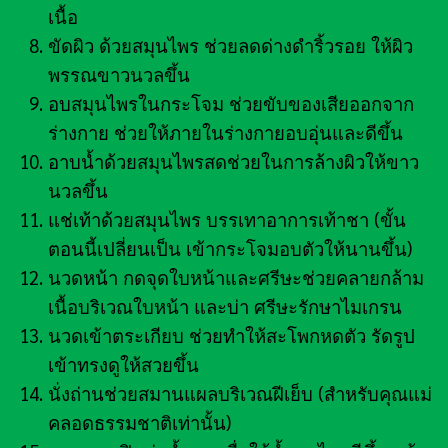
เนื้อ
ขัดผิว ด้วยสมุนไพร ช่วยลดด่างดำริ้วรอย ให้ผิว
พรรณขาวนวลขึ้น
อบสมุนไพรในกระโจม ช่วยขับของเสียออกจาก
ร่างกาย ช่วยให้ภายในร่างกายอบอุ่นและดีขึ้น
อาบน้ำด้วยสมุนไพรสดช่วยในการล้างผิวให้ขาว
นวลขึ้น
แช่เท้าด้วยสมุนไพร บรรเทาอาการเท้าชา (ขั้น
ตอนนี้เปลี่ยนเป็น เข้ากระโจมอบตัวให้นานขึ้น)
นวดหน้า กดจุดใบหน้าและศรีษะช่วยคลายกล้าม
เนื้อบริเวณใบหน้า และบ่า ศรีษะรักษาไมเกรน
นวดเข้าตระเกียบ ช่วยทำให้สะโพกหดตัว รัดรูป
เข้าทรงดูให้สวยขึ้น
นั่งถ่านช่วยสมานแผลบริเวณฝีเย็บ (สำหรับคุณแม่
คลอดธรรมชาติเท่านั้น)