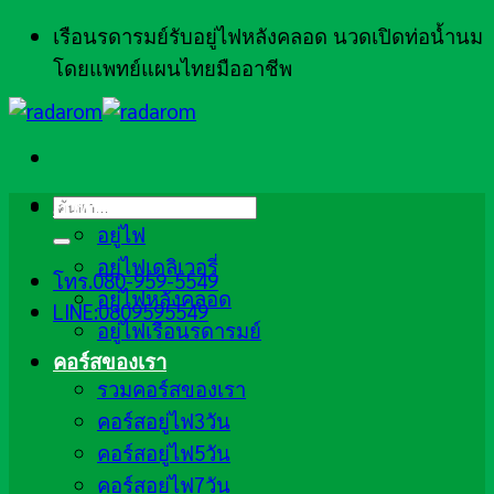
ข้าม
เรือนรดารมย์รับอยู่ไฟหลังคลอด นวดเปิดท่อน้ำนม
ไป
โดยแพทย์แผนไทยมืออาชีพ
ยัง
เนื้อหา
ค้นหา:
ภาพรวม
อยู่ไฟ
อยู่ไฟเดลิเวอรี่
โทร.080-959-5549
อยู่ไฟหลังคลอด
LINE:0809595549
อยู่ไฟเรือนรดารมย์
คอร์สของเรา
รวมคอร์สของเรา
คอร์สอยู่ไฟ3วัน
คอร์สอยู่ไฟ5วัน
คอร์สอยู่ไฟ7วัน