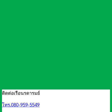
ติดต่อเรือนรดารมย์
โทร.080-959-5549