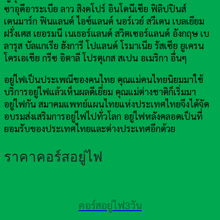
ซาอุดีอาระเบีย ลาว สิงคโปร์ อินโดนีเซีย ฟิลิปปินส์
เดนมาร์ก ฟินแลนด์ ไอซ์แลนด์ นอร์เวย์ สวีเดน เบลเยียม
ฝรั่งเศส เยอรมนี เนเธอร์แลนด์ สวิตเซอร์แลนด์ อังกฤษ เบ
ลารุส บัลแกเรีย ฮังการี โปแลนด์ โรมาเนีย รัสเซีย ยูเครน
โครเอเชีย กรีซ อิตาลี โปรตุเกส สเปน อเมริกา อื่นๆ
อยู่ไฟเป็นประเพณีของคนไทย คุณแม่คนไทยนิยมมาใช้
บริการอยู่ไฟแล้วเห็นผลดีเยี่ยม คุณแม่ต่างชาติก็เริ่มมา
อยู่ไฟกัน สมาคมแพทย์แผนไทยแห่งประเทศไทยจึงได้จัด
อบรมส่งเสริมการอยู่ไฟไปทั่วโลก อยู่ไฟหลังคลอดเป็นที่
ยอมรับของประเทศไทยและต่างประเทศอีกด้วย
ราคาคอร์สอยู่ไฟ
คอร์สอยู่ไฟ3วัน