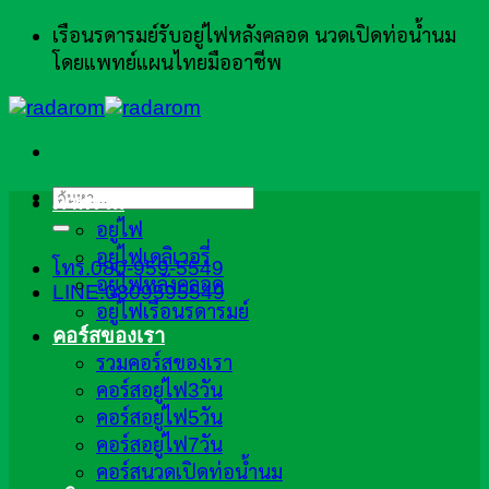
ข้าม
เรือนรดารมย์รับอยู่ไฟหลังคลอด นวดเปิดท่อน้ำนม
ไป
โดยแพทย์แผนไทยมืออาชีพ
ยัง
เนื้อหา
ค้นหา:
ภาพรวม
อยู่ไฟ
อยู่ไฟเดลิเวอรี่
โทร.080-959-5549
อยู่ไฟหลังคลอด
LINE:0809595549
อยู่ไฟเรือนรดารมย์
คอร์สของเรา
รวมคอร์สของเรา
คอร์สอยู่ไฟ3วัน
คอร์สอยู่ไฟ5วัน
คอร์สอยู่ไฟ7วัน
คอร์สนวดเปิดท่อน้ำนม