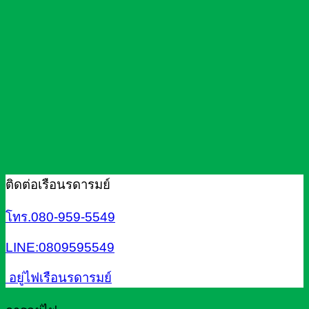
ติดต่อเรือนรดารมย์
โทร.080-959-5549
LINE:0809595549
อยู่ไฟเรือนรดารมย์