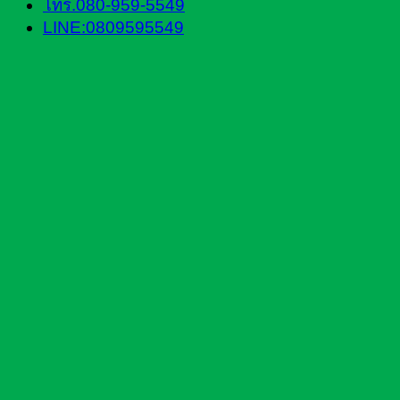
โทร.080-959-5549
LINE:0809595549