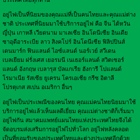
อยู่ไฟเป็นที่นิยมของคุณแม่ที่เป็นคนไทยและคุณแม่ต่าง
ชาติ ประเทศที่นิยมมาใช้บริการอยู่ไฟ คือ จีน ไต้หวัน
ญี่ปุ่น เกาหลี เวียดนาม มาเลเซีย อินโดนีเซีย อินเดีย
ซาอุดีอาระเบีย ลาว สิงคโปร์ อินโดนีเซีย ฟิลิปปินส์
เดนมาร์ก ฟินแลนด์ ไอซ์แลนด์ นอร์เวย์ สวีเดน
เบลเยียม ฝรั่งเศส เยอรมนี เนเธอร์แลนด์ สวิตเซอร์
แลนด์ อังกฤษ เบลารุส บัลแกเรีย ฮังการี โปแลนด์
โรมาเนีย รัสเซีย ยูเครน โครเอเชีย กรีซ อิตาลี
โปรตุเกส สเปน อเมริกา อื่นๆ
อยู่ไฟเป็นประเพณีของคนไทย คุณแม่คนไทยนิยมมาใช้
บริการอยู่ไฟแล้วเห็นผลดีเยี่ยม คุณแม่ต่างชาติก็เริ่มมา
อยู่ไฟกัน สมาคมแพทย์แผนไทยแห่งประเทศไทยจึงได้
จัดอบรมส่งเสริมการอยู่ไฟไปทั่วโลก อยู่ไฟหลังคลอด
เป็นที่ยอมรับของประเทศไทยและต่างประเทศอีกด้วย