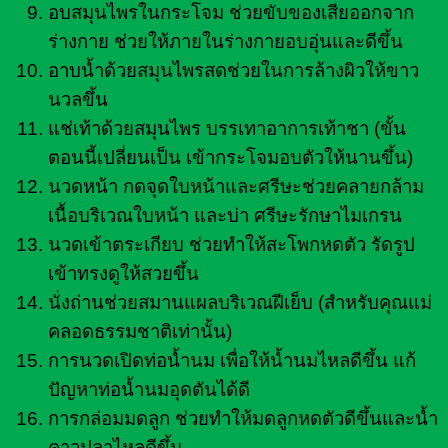
อบสมุนไพรในกระโจม ช่วยขับของเสียออกจาก
ร่างกาย ช่วยให้ภายในร่างกายอบอุ่นและดีขึ้น
อาบน้ำด้วยสมุนไพรสดช่วยในการล้างผิวให้ขาว
นวลขึ้น
แช่เท้าด้วยสมุนไพร บรรเทาอาการเท้าชา (ขั้น
ตอนนี้เปลี่ยนเป็น เข้ากระโจมอบตัวให้นานขึ้น)
นวดหน้า กดจุดใบหน้าและศรีษะช่วยคลายกล้าม
เนื้อบริเวณใบหน้า และบ่า ศรีษะรักษาไมเกรน
นวดเข้าตระเกียบ ช่วยทำให้สะโพกหดตัว รัดรูป
เข้าทรงดูให้สวยขึ้น
นั่งถ่านช่วยสมานแผลบริเวณฝีเย็บ (สำหรับคุณแม่
คลอดธรรมชาติเท่านั้น)
การนวดเปิดท่อน้ำนม เพื่อให้น้ำนมไหลดีขึ้น แก้
ปัญหาท่อน้ำนมอุดตันได้ดี
การกล่อมมดลูก ช่วยทำให้มดลูกหดตัวดีขึ้นและน้ำ
คาวปลาไหลดีขึ้น